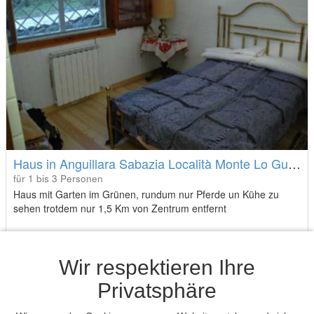
Haus in Anguillara Sabazia Località Monte Lo Guido
für 1 bis 3 Personen
Haus mit Garten im Grünen, rundum nur Pferde un Kühe zu
sehen trotdem nur 1,5 Km von Zentrum entfernt
Alessandra N.
Wir respektieren Ihre
Antwortrate: 92%
Durchschn. Antwortzeit: 1 Tag
Privatsphäre
Mehrfach Buchungen als Gastgeber
20,- €
von