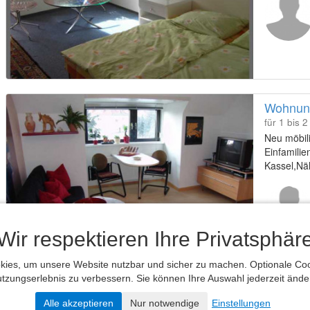
Wohnung
für 1 bis 
Neu möbili
Einfamilie
Kassel,Näh
mit Bahn c
Wir respektieren Ihre Privatsphär
ies, um unsere Website nutzbar und sicher zu machen. Optionale Cook
tzungserlebnis zu verbessern. Sie können Ihre Auswahl jederzeit ände
«
1
2
3
4
»
Alle akzeptieren
Nur notwendige
Einstellungen