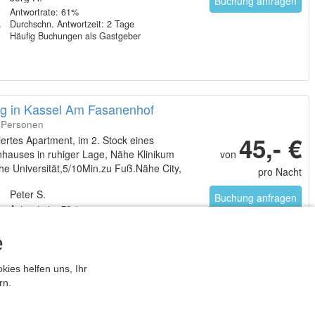
Buchung anfragen
Antwortrate: 61%
Durchschn. Antwortzeit: 2 Tage
Häufig Buchungen als Gastgeber
 in Kassel Am Fasanenhof
2 Personen
45,- €
ertes Apartment, im 2. Stock eines
nhauses in ruhiger Lage, Nähe Klinikum
von
e Universität,5/10Min.zu Fuß.Nähe City,
pro Nacht
a. 10 Min.
Peter S.
Buchung anfragen
Antwortrate: 76%
Durchschn. Antwortzeit: 1 Tag
Mehrfach Buchungen als Gastgeber
e
ies helfen uns, Ihr
rn.