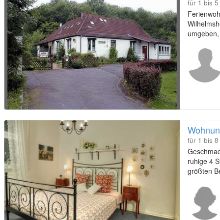
für 1 bis 
Ferienwoh
Wilhelmsh
umgeben, 
Wohnung
für 1 bis 
Geschmack
ruhige 4 
größten B