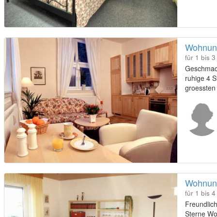
Wohnung
für 1 bis 
Geschmack
ruhige 4 
groessten
Wohnung
für 1 bis 
Freundlich
Sterne Woh