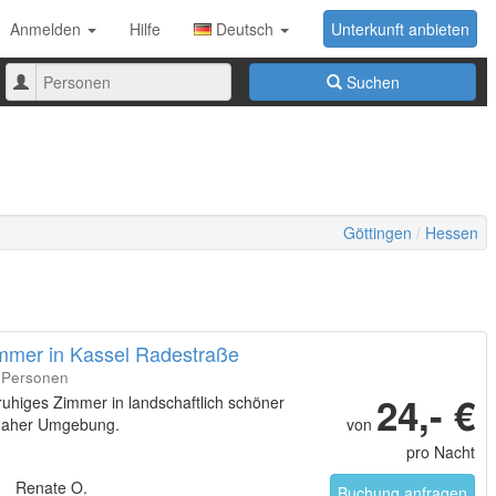
Anmelden
Hilfe
Deutsch
Unterkunft anbieten
Anzahl
Suchen
der
Personen
Göttingen
Hessen
immer in Kassel Radestraße
4 Personen
24,- €
uhiges Zimmer in landschaftlich schöner
naher Umgebung.
von
pro Nacht
Renate O.
Buchung anfragen