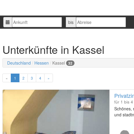
Ankunft
Abreise
bis
Unterkünfte in Kassel
Deutschland
Hessen
Kassel
32
«
1
2
3
4
»
Privatz
für 1 bis 
Schönes, r
und stadt