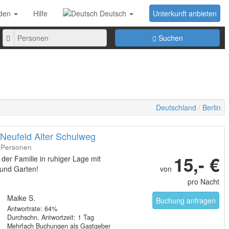
den
Hilfe
Deutsch
Unterkunft anbieten
Anzahl
Suchen
der
Personen
Deutschland
Berlin
 Neufeld Alter Schulweg
7 Personen
15,- €
 der Familie in ruhiger Lage mit
 und Garten!
von
pro Nacht
Maike S.
Buchung anfragen
Antwortrate: 64%
Durchschn. Antwortzeit: 1 Tag
Mehrfach Buchungen als Gastgeber