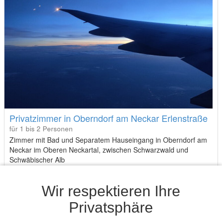
Privatzimmer in Oberndorf am Neckar Erlenstraße
für 1 bis 2 Personen
Zimmer mit Bad und Separatem Hauseingang in Oberndorf am
Neckar im Oberen Neckartal, zwischen Schwarzwald und
Schwäbischer Alb
Hans-Jörg I.
Wir respektieren Ihre
Antwortrate: 6%
Durchschn. Antwortzeit: 2 Tage
Privatsphäre
20,- €