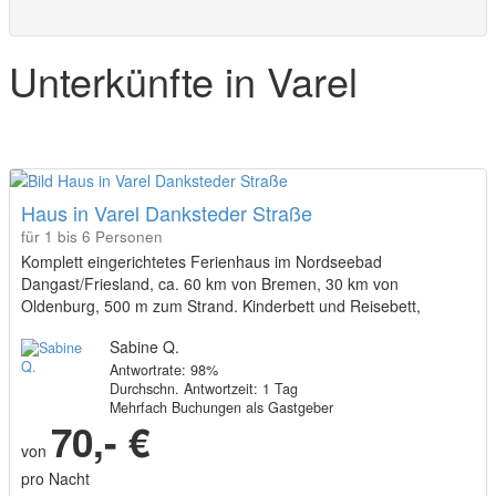
Unterkünfte in Varel
Haus in Varel Danksteder Straße
für 1 bis 6 Personen
Komplett eingerichtetes Ferienhaus im Nordseebad
Dangast/Friesland, ca. 60 km von Bremen, 30 km von
Oldenburg, 500 m zum Strand. Kinderbett und Reisebett,
Hochstuhl, Bollerwagen vorhanden, ebenso Putzmittel und
Sabine Q.
saemtliche Kuecheneinrichtung
Antwortrate: 98%
(Tiefkuehler,Mikrowelle,Spuelmachine,Waschmaschine) mehrere
Durchschn. Antwortzeit: 1 Tag
Tv Geraete. Sie brauchen nur Bettwaesche und Handtuecher
Mehrfach Buchungen als Gastgeber
mitbringen. Kleiner Garten/Terrasse. Spielplatz neben dem
70,- €
Haus. Innenfotos auf Anfrage.
von
pro Nacht