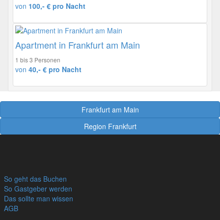
von
100,- € pro Nacht
Apartment in Frankfurt am Main
1 bis 3 Personen
von
40,- € pro Nacht
Frankfurt am Main
Region Frankfurt
So geht das Buchen
So Gastgeber werden
Das sollte man wissen
AGB