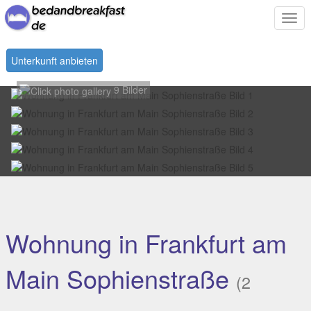
Togg
navi
Unterkunft anbieten
9 Bilder
Wohnung in Frankfurt am
Main Sophienstraße
(2