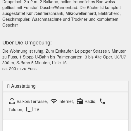
Doppelbett 2 x 2 m, 2 Balkone, helles freundliches Bad weiss
gefliest mit Fenster, Dusche/Wannenbad. Die Küche ist komplett
ausgestattet Kühl/Gefrierschrank, Mikrowellenherd, Elektroherd,
Geschirrspüler, Waschmaschine und Trockner und komplettem
Geschirr
Über Die Umgebung:
Die Wohnung ist ruhig. Zum Einkaufen Leipziger Strasse 3 Minuten
zu Fuss, 1 Stopp U-Bahn bis Palmengarten, 3 bis Alte Oper. U6/U7
300 m, S-Bahn 5 Minuten, Linie 16
ca. 200 m zu Fuss
Ausstattung
balcony
wifi
radio
local_phone
Balkon/Terrasse,
Internet,
Radio,
tv
Telefon,
TV