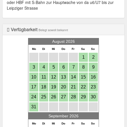
oder HBF mit S-Bahn zur Hauptwache von da u6/U7 bis zur
Leipziger Strasse
Verfügbarkeit
Belegt soweit bekannt
August 2026
Mo
Di
Mi
Do
Fr
Sa
So
1
2
3
4
5
6
7
8
9
10
11
12
13
14
15
16
17
18
19
20
21
22
23
24
25
26
27
28
29
30
31
September 2026
Mo
Di
Mi
Do
Fr
Sa
So