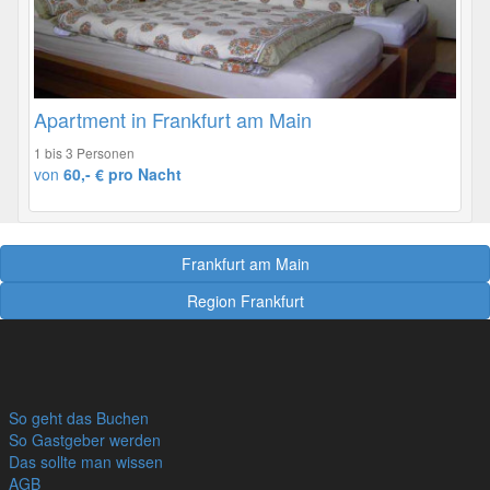
Apartment in Frankfurt am Main
1 bis 3 Personen
von
60,- € pro Nacht
Frankfurt am Main
Region Frankfurt
So geht das Buchen
So Gastgeber werden
Das sollte man wissen
AGB