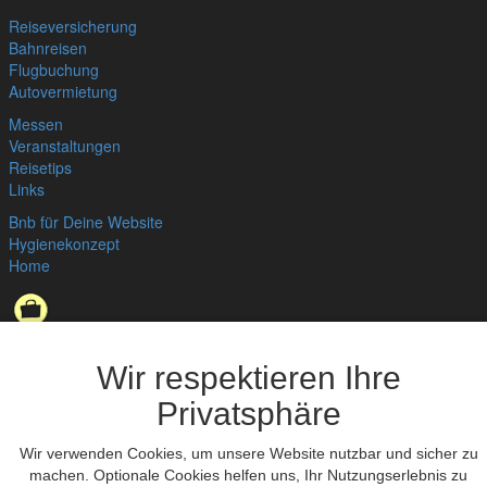
Reiseversicherung
Bahnreisen
Flugbuchung
Autovermietung
Messen
Veranstaltungen
Reisetips
Links
Bnb für Deine Website
Hygienekonzept
Home
Datenschutzerklärung
,
Impressum
© bedandbreakfast.de 2026
Wir respektieren Ihre
Privatsphäre
Wir verwenden Cookies, um unsere Website nutzbar und sicher zu
machen. Optionale Cookies helfen uns, Ihr Nutzungserlebnis zu