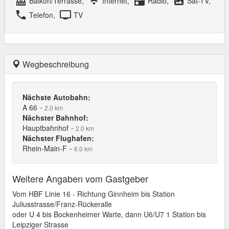
balcony
wifi
radio
satellite
Balkon/Terrasse,
Internet,
Radio,
Sat-TV,
local_phone
tv
Telefon,
TV
Wegbeschreibung
Nächste Autobahn:
A 66
~ 2.0 km
Nächster Bahnhof:
Hauptbahnhof
~ 2.0 km
Nächster Flughafen:
Rhein-Main-F
~ 6.0 km
Weitere Angaben vom Gastgeber
Vom HBF Linie 16 - Richtung Ginnheim bis Station
Juliusstrasse/Franz-Rückeralle
oder U 4 bis Bockenheimer Warte, dann U6/U7 1 Station bis
Leipziger Strasse