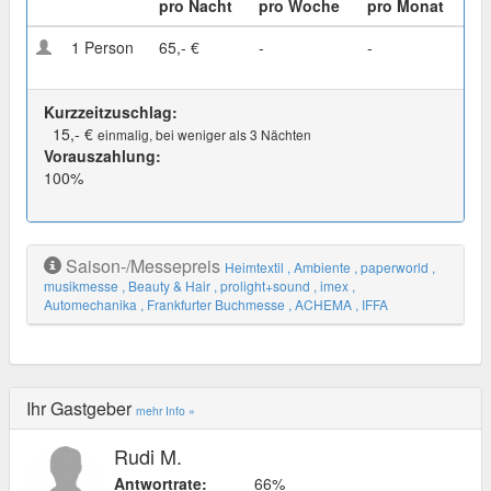
pro Nacht
pro Woche
pro Monat
1 Person
65,- €
-
-
Kurzzeitzuschlag:
15,- €
einmalig, bei weniger als 3 Nächten
Vorauszahlung:
100%
Saison-/Messepreis
Heimtextil
, Ambiente
, paperworld
,
musikmesse
, Beauty & Hair
, prolight+sound
, imex
,
Automechanika
, Frankfurter Buchmesse
, ACHEMA
, IFFA
Ihr Gastgeber
mehr Info »
Rudi M.
Antwortrate:
66%