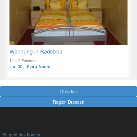
Wohnung in Radebeul
1 bis 2 Personen
von
30,- € pro Nacht
Dresden
Region Dresden
So geht das Buchen