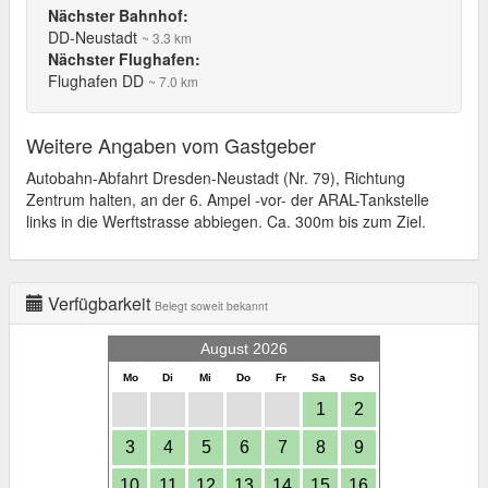
Nächster Bahnhof:
DD-Neustadt
~ 3.3 km
Nächster Flughafen:
Flughafen DD
~ 7.0 km
Weitere Angaben vom Gastgeber
Autobahn-Abfahrt Dresden-Neustadt (Nr. 79), Richtung
Zentrum halten, an der 6. Ampel -vor- der ARAL-Tankstelle
links in die Werftstrasse abbiegen. Ca. 300m bis zum Ziel.
Verfügbarkeit
Belegt soweit bekannt
August 2026
Mo
Di
Mi
Do
Fr
Sa
So
1
2
3
4
5
6
7
8
9
10
11
12
13
14
15
16