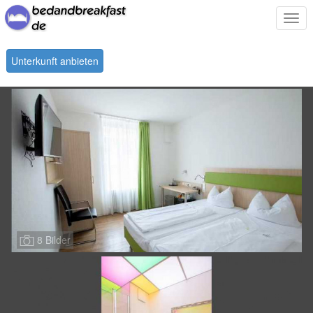
Togg
navi
Unterkunft anbieten
8 Bilder