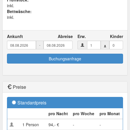
inkl.
Bettwäsche:
inkl.
Ankunft
Abreise
Erw.
Kinder
-
Buchungsanfrage
Preise
Standardpreis
pro Nacht
pro Woche
pro Monat
1 Person
94,- €
-
-