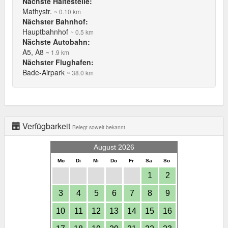
Nächste Haltestelle:
Mathystr.
~ 0.10 km
Nächster Bahnhof:
Hauptbahnhof
~ 0.5 km
Nächste Autobahn:
A5, A8
~ 1.9 km
Nächster Flughafen:
Bade-Airpark
~ 38.0 km
Verfügbarkeit
Belegt soweit bekannt
August 2026
Mo
Di
Mi
Do
Fr
Sa
So
1
2
3
4
5
6
7
8
9
10
11
12
13
14
15
16