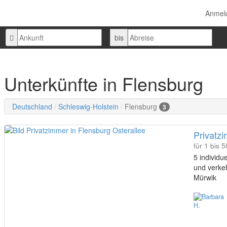
Anmel
Ankunft
Abreise
bis
Unterkünfte in Flensburg
Deutschland
Schleswig-Holstein
Flensburg
3
Privatzi
für 1 bis 
5 individu
und verkeh
Mürwik