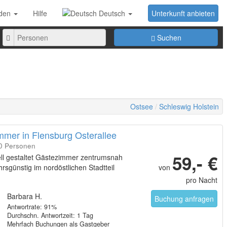
den
Hilfe
Deutsch
Unterkunft anbieten
Anzahl
Suchen
der
Personen
Ostsee
Schleswig Holstein
mmer in Flensburg Osterallee
50 Personen
59,- €
ell gestaltet Gästezimmer zentrumsnah
rsgünstig im nordöstlichen Stadtteil
von
pro Nacht
Barbara H.
Buchung anfragen
Antwortrate: 91%
Durchschn. Antwortzeit: 1 Tag
Mehrfach Buchungen als Gastgeber