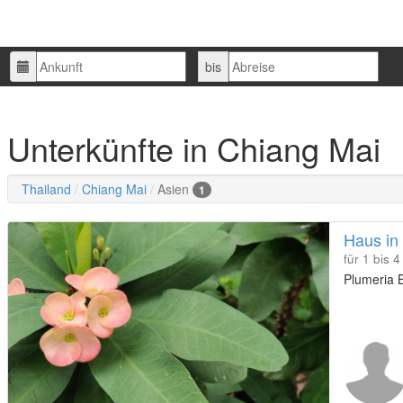
Ankunft
Abreise
bis
Unterkünfte in Chiang Mai
Thailand
Chiang Mai
Asien
1
Haus in
für 1 bis 
Plumeria B