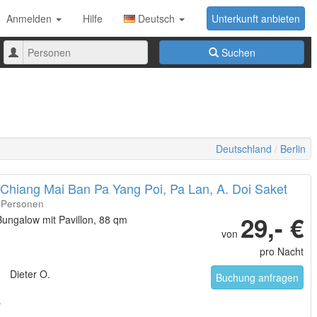
Anmelden
Hilfe
Deutsch
Unterkunft anbieten
Anzahl
Suchen
der
Personen
Deutschland
Berlin
 Chiang Mai Ban Pa Yang Poi, Pa Lan, A. Doi Saket
4 Personen
29,- €
ungalow mit Pavillon, 88 qm
von
pro Nacht
Dieter O.
Buchung anfragen