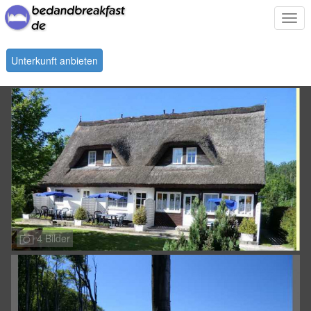
Togg
navi
Unterkunft anbieten
4 Bilder