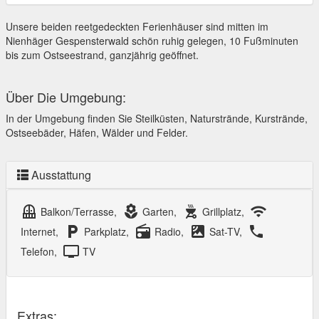
Unsere beiden reetgedeckten Ferienhäuser sind mitten im
Nienhäger Gespensterwald schön ruhig gelegen, 10 Fußminuten
bis zum Ostseestrand, ganzjährig geöffnet.
Über Die Umgebung:
In der Umgebung finden Sie Steilküsten, Naturstrände, Kurstrände,
Ostseebäder, Häfen, Wälder und Felder.
Ausstattung
balcony
local_florist
outdoor_grill
wifi
Balkon/Terrasse,
Garten,
Grillplatz,
local_parking
radio
satellite
local_phone
Internet,
Parkplatz,
Radio,
Sat-TV,
tv
Telefon,
TV
Extras: