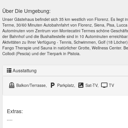
Über Die Umgebung:
Unser Gästehaus befindet sich 35 km westlich von Florenz. Es liegt 
Terme, 30/60 Minuten Autobahnfahrt von Florenz, Siena, Pisa, Lucc
Autominuten vom Zentrum von Montecatini Termes schöne Geschäfte
der Bahnhof und die Bushaltestelle sind in 10 Autominuten erreichba
Aktivitäten zu Ihrer Verfügung - Tennis, Schwimmen, Golf (18 Löcher
Fango Therapie und Sauna in natürlicher Grotte, Wellness Center. Beso
Collodi (Pescia) und der Tierpark in Pistoia.
Ausstattung
balcony
local_parking
satellite
tv
Balkon/Terrasse,
Parkplatz,
Sat-TV,
TV
Extras:
----