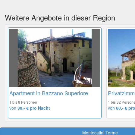
Weitere Angebote in dieser Region
Apartment in Bazzano Superiore
Privatzimm
1 bis 8 Personen
1 bis 32 Person
von
30,- € pro Nacht
von
60,- € pr
Montecatini Terme