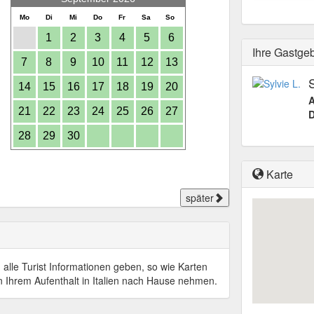
Mo
Di
Mi
Do
Fr
Sa
So
1
2
3
4
5
6
Ihre Gastge
7
8
9
10
11
12
13
S
14
15
16
17
18
19
20
A
21
22
23
24
25
26
27
D
28
29
30
Karte
später
alle Turist Informationen geben, so wie Karten
 Ihrem Aufenthalt in Italien nach Hause nehmen.