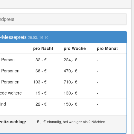
rdpreis
-/Messepreis
26.03.-16.10.
pro Nacht
pro Woche
pro Monat
 Person
32,- €
224,- €
-
 Personen
68,- €
470,- €
-
 Personen
103,- €
710,- €
-
ede weitere
19,- €
130,- €
-
ind
22,- €
150,- €
-
zeitzuschlag:
5,- €
einmalig, bei weniger als 2 Nächten