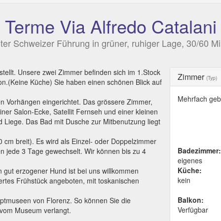
 Terme Via Alfredo Catalani
er Schweizer Führung in grüner, ruhiger Lage, 30/60 Mi
stellt. Unsere zwei Zimmer befinden sich im 1.Stock
Zimmer
(Typ)
on.(Keine Küche) Sie haben einen schönen Blick auf
Mehrfach geb
n Vorhängen eingerichtet. Das grössere Zimmer,
ner Salon-Ecke, Satellit Fernseh und einer kleinen
nd Liege. Das Bad mit Dusche zur Mitbenutzung liegt
 cm breit). Es wird als Einzel- oder Doppelzimmer
Badezimmer:
en jede 3 Tage gewechselt. Wir können bis zu 4
eigenes
Küche:
n gut erzogener Hund ist bei uns willkommen
kein
iertes Frühstück angeboten, mit toskanischen
Balkon:
uptmuseen von Florenz. So können Sie die
Verfügbar
d vom Museum verlangt.