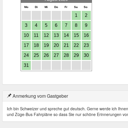
Mo
Di
Mi
Do
Fr
Sa
So
1
2
3
4
5
6
7
8
9
10
11
12
13
14
15
16
17
18
19
20
21
22
23
24
25
26
27
28
29
30
31
Anmerkung vom Gastgeber
Ich bin Schweizer und spreche gut deutsch. Gerne werde ich Ihnen 
und Züge-Bus Fahrpläne so dass Sie nur schöne Erinnerungen von