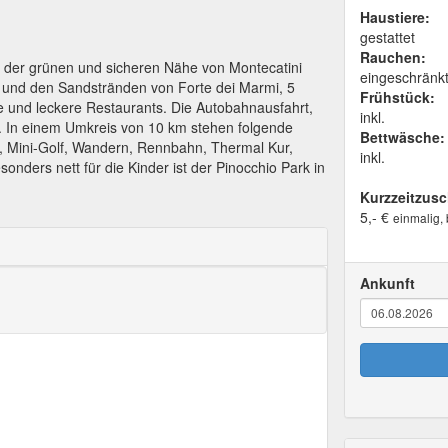
Haustiere:
gestattet
Rauchen:
in der grünen und sicheren Nähe von Montecatini
eingeschränk
a und den Sandstränden von Forte dei Marmi, 5
Frühstück:
 und leckere Restaurants. Die Autobahnausfahrt,
inkl.
r. In einem Umkreis von 10 km stehen folgende
Bettwäsche:
), Mini-Golf, Wandern, Rennbahn, Thermal Kur,
inkl.
nders nett für die Kinder ist der Pinocchio Park in
Kurzzeitzusc
5,- €
einmalig,
Ankunft