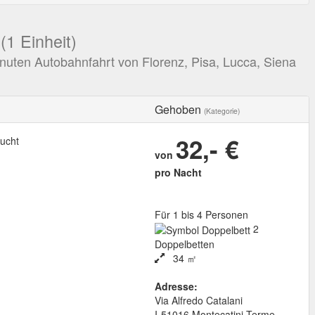
(1 Einheit)
nuten Autobahnfahrt von Florenz, Pisa, Lucca, Siena
Gehoben
(Kategorie)
32,- €
ucht
von
pro Nacht
Für 1 bis 4 Personen
2
Doppelbetten
34 ㎡
Adresse:
Via Alfredo Catalani
I
-
51016
Montecatini Terme