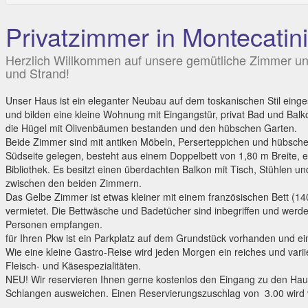
Privatzimmer in Montecatini
Herzlich Willkommen auf unsere gemütliche Zimmer unt
und Strand!
Unser Haus ist ein eleganter Neubau auf dem toskanischen Stil einge
und bilden eine kleine Wohnung mit Eingangstür, privat Bad und Balk
die Hügel mit Olivenbäumen bestanden und den hübschen Garten.
Beide Zimmer sind mit antiken Möbeln, Perserteppichen und hübsche
Südseite gelegen, besteht aus einem Doppelbett von 1,80 m Breite, ei
Bibliothek. Es besitzt einen überdachten Balkon mit Tisch, Stühlen u
zwischen den beiden Zimmern.
Das Gelbe Zimmer ist etwas kleiner mit einem französischen Bett (140
vermietet. Die Bettwäsche und Badetücher sind inbegriffen und werd
Personen empfangen.
für Ihren Pkw ist ein Parkplatz auf dem Grundstück vorhanden und ei
Wie eine kleine Gastro-Reise wird jeden Morgen ein reiches und vari
Fleisch- und Käsespezialitäten.
NEU! Wir reservieren Ihnen gerne kostenlos den Eingang zu den Ha
Schlangen ausweichen. Einen Reservierungszuschlag von  3.00 wir