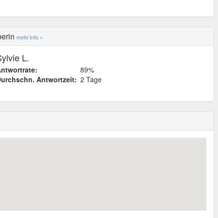
berin
mehr Info »
ylvie L.
ntwortrate:
89%
urchschn. Antwortzeit:
2 Tage