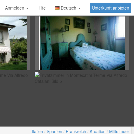
Anmelden
Hilfe
Deutsch
Unterkunft anbieten
Italien
Spanien
Frankreich
Kroatien
Mittelmeer