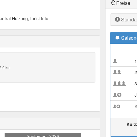
Preise
tral Heizung, turist Info
Standa
Saison
1
3.0 km
2
3
J
K
Kurz
September 2026