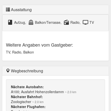
Ausstattung
class
balcony
radio
tv
Aufzug,
Balkon/Terrasse,
Radio,
TV
Weitere Angaben vom Gastgeber:
TV, Radio, Balkon
Wegbeschreibung
Nächste Autobahn:
A100; Ausfahrt Hohenzollerdamm
~ 2.0 km
Nächster Bahnhof:
Zoologischer
~ 2.0 km
Nächster Flughafen: