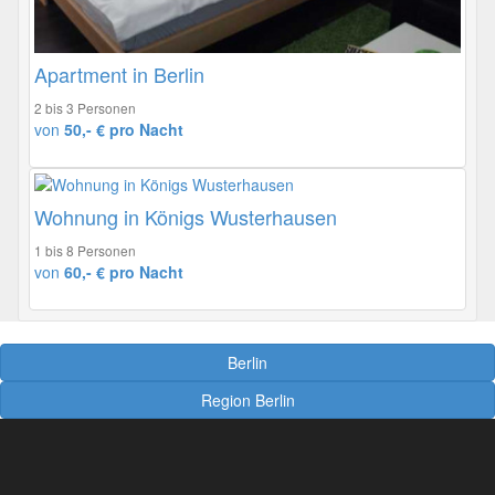
Apartment in Berlin
2 bis 3 Personen
von
50,- € pro Nacht
Wohnung in Königs Wusterhausen
1 bis 8 Personen
von
60,- € pro Nacht
Berlin
Region Berlin