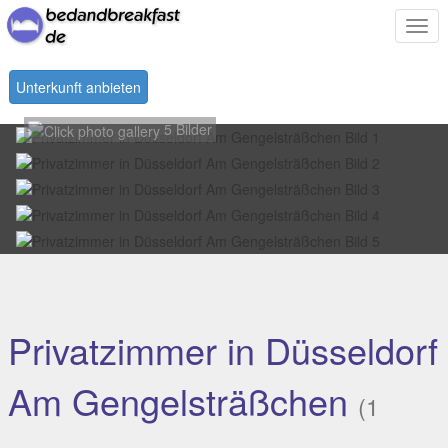
Togg
navi
Unterkunft anbieten
5 Bilder
Privatzimmer in Düsseldorf
Am Gengelsträßchen
(1