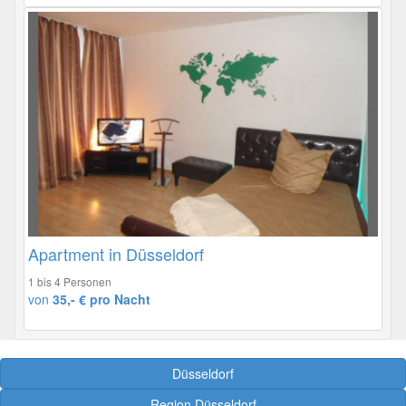
Apartment in Düsseldorf
1 bis 4 Personen
von
35,- € pro Nacht
Düsseldorf
Region Düsseldorf