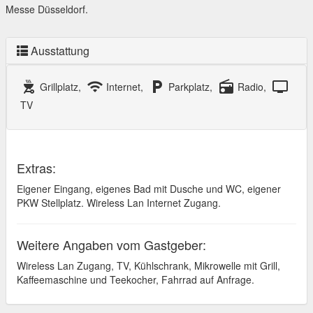
Messe Düsseldorf.
Ausstattung
outdoor_grill
wifi
local_parking
radio
tv
Grillplatz,
Internet,
Parkplatz,
Radio,
TV
Extras:
Eigener Eingang, eigenes Bad mit Dusche und WC, eigener
PKW Stellplatz. Wireless Lan Internet Zugang.
Weitere Angaben vom Gastgeber:
Wireless Lan Zugang, TV, Kühlschrank, Mikrowelle mit Grill,
Kaffeemaschine und Teekocher, Fahrrad auf Anfrage.