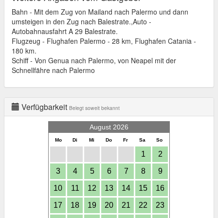
Bahn - Mit dem Zug von Mailand nach Palermo und dann
umsteigen in den Zug nach Balestrate.,Auto -
Autobahnausfahrt A 29 Balestrate.
Flugzeug - Flughafen Palermo - 28 km, Flughafen Catania -
180 km.
Schiff - Von Genua nach Palermo, von Neapel mit der
Schnellfähre nach Palermo
Verfügbarkeit
Belegt soweit bekannt
August 2026
Mo
Di
Mi
Do
Fr
Sa
So
1
2
3
4
5
6
7
8
9
10
11
12
13
14
15
16
17
18
19
20
21
22
23