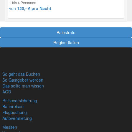
1 bis 4 Personen
von
120,- € pro Nacht
Balestrate
Region Italien
So geht das Buchen
So Gastgeber werden
Das sollte man wissen
AGB
Reiseversicherung
Bahnreisen
Flugbuchung
Autovermietung
Messen