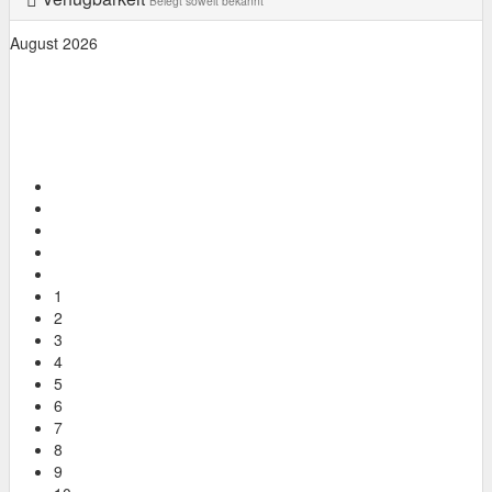
Belegt soweit bekannt
August 2026
Mo
Di
Mi
Do
Fr
Sa
So
1
2
3
4
5
6
7
8
9