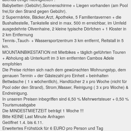
Babybetten (Gebühr),Sonnenschirme + Liegen vorhanden (am Pool
frei,für den Strand gegen Gebühr).
2 Supermärkte, Bäcker,Arzt, Apotheke, 5 Familientavernen + die
Bushaltestelle, Tankstelle sind in max. 500 m erreichbar, im Umfeld
ausgedehnte Olivenhaine, 2 kleine typische Dörfchen + 1 Kloster in
2 km Entfernung
Tennis-,Tauch- + Wassersportzentrum 3 km entfernt, Reitstall in 5
km.
MOUNTAINBIKESTATION mit Mietbikes + täglich geführten Touren
+ Abholung ab Unterkunft im 3 km entfernten Cambos Adele
empfohlen
Die Preise richten sich nach dem gewünschten Wohnungstyp, dem
genauen Termin + der Gästezahl pro Einheit + beinhalten
Bettwäsche ( 1 x wöchentlich), Handtücher 2 x pro Woche (nicht für
Pool oder den Strand), Strom,Wasser, Reinigung ( 3 x pro Woche) &
Endreinigung.
In unseren Preisen inbegriffen sind 6,50 % Mehrwertsteuer + 0,50 %
Tourismusabgabe
Die MINDESTMIETZEIT beträgt 1 Woche !!!
Bitte KEINE Last Minute Anfragen
Geöffnet 1.4. bis 6.11.
Erweitertes Frühstück für 6 EURO pro Person und Tag