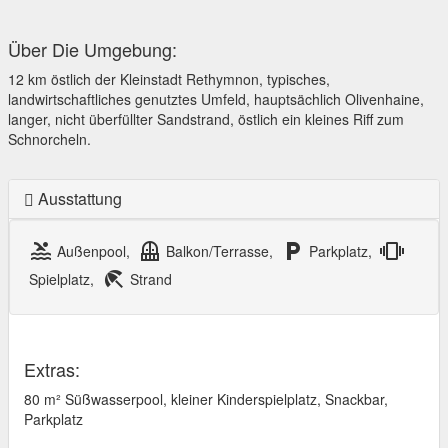
Über Die Umgebung:
12 km östlich der Kleinstadt Rethymnon, typisches,
landwirtschaftliches genutztes Umfeld, hauptsächlich Olivenhaine,
langer, nicht überfüllter Sandstrand, östlich ein kleines Riff zum
Schnorcheln.
Ausstattung
pool
balcony
local_parking
vibration
Außenpool,
Balkon/Terrasse,
Parkplatz,
beach_access
Spielplatz,
Strand
Extras:
80 m² Süßwasserpool, kleiner Kinderspielplatz, Snackbar,
Parkplatz