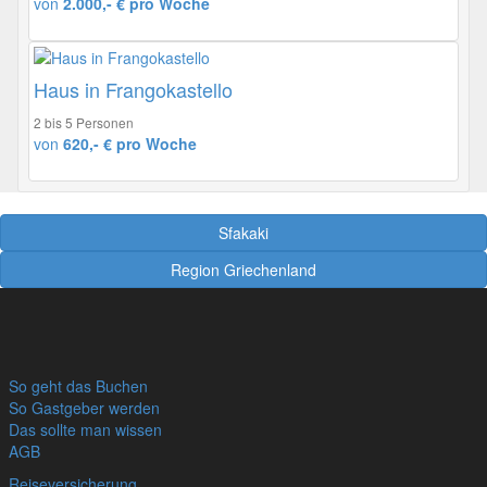
von
2.000,- € pro Woche
Haus in Frangokastello
2 bis 5 Personen
von
620,- € pro Woche
Sfakaki
Region Griechenland
So geht das Buchen
So Gastgeber werden
Das sollte man wissen
AGB
Reiseversicherung