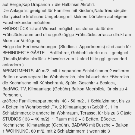
auf Berge,Kap Drapanon + die Halbinsel Akrotiri.
Die Anlage ist geeignet für Familien mit Kindern,Naturfreunde,die
die typische kretische Umgebung mit kleinen Dörfchen auf eigene
Faust erkunden möchten.
FRÜHSTÜCK ist auf Wunsch möglich, es stehen dafür der
Frühstücksraum und eine großzügige Frühstücksterrasse direkt am
Meer zur Verfügung.
Einige der Ferienwohnungen (Studios + Appartments) sind auch für
BEHINDERTE GÄSTE – Rollifahrer, Gehbehinderte etc. - geeignet.
(Details,Maße hierfür + Hinweise zum Umfeld bitte ggf. gesondert
anfordern ).
APPARTMENTS, 40 m/2, mit 1 separaten Schlafzimmer,2 weiteren
Betten etwas separat im Wohnbereich, hier ist auch der Eßbereich ,
die Kochnische mit Kühlschrank, Spüle, Geschirr + Besteck,
Bad/WC, TV, Klimaanlage (Gebühr),Balkon,Meerblick, für bis zu 4
Personen,
größere Familienappartments, 46 - 50 m/2 , 1 Schlafzimmer, bis zu
4 Betten im Wohnbereich,TV, 2 Klimaanlagen (Gebühr), 1 im
Schlafzimmer,die andere im Wohnraum, Terasse, für bis zu 6 Gäste
STUDIOS ( 36 – 40 m/2), 1 Raum mit 2 – 3 Betten, Eßecke,
Kochnische, Klimaanlage (Gebühr), BAD/WC mit Dusche + Balkon.
1 WOHNUNG, 80 m/2, mit 2 Schlafzimmern ( wenn sie 3