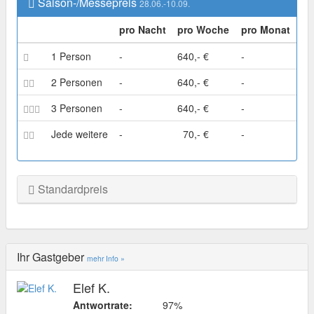
Saison-/Messepreis
28.06.-10.09.
pro Nacht
pro Woche
pro Monat
1 Person
-
640,- €
-
2 Personen
-
640,- €
-
3 Personen
-
640,- €
-
Jede weitere
-
70,- €
-
Standardpreis
Ihr Gastgeber
mehr Info »
Elef K.
Antwortrate:
97%