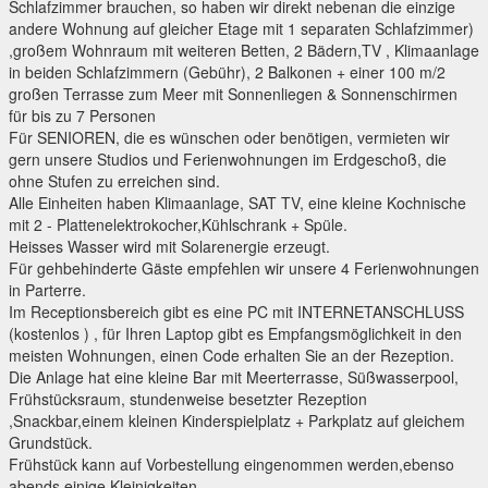
Schlafzimmer brauchen, so haben wir direkt nebenan die einzige
andere Wohnung auf gleicher Etage mit 1 separaten Schlafzimmer)
,großem Wohnraum mit weiteren Betten, 2 Bädern,TV , Klimaanlage
in beiden Schlafzimmern (Gebühr), 2 Balkonen + einer 100 m/2
großen Terrasse zum Meer mit Sonnenliegen & Sonnenschirmen
für bis zu 7 Personen
Für SENIOREN, die es wünschen oder benötigen, vermieten wir
gern unsere Studios und Ferienwohnungen im Erdgeschoß, die
ohne Stufen zu erreichen sind.
Alle Einheiten haben Klimaanlage, SAT TV, eine kleine Kochnische
mit 2 - Plattenelektrokocher,Kühlschrank + Spüle.
Heisses Wasser wird mit Solarenergie erzeugt.
Für gehbehinderte Gäste empfehlen wir unsere 4 Ferienwohnungen
in Parterre.
Im Receptionsbereich gibt es eine PC mit INTERNETANSCHLUSS
(kostenlos ) , für Ihren Laptop gibt es Empfangsmöglichkeit in den
meisten Wohnungen, einen Code erhalten Sie an der Rezeption.
Die Anlage hat eine kleine Bar mit Meerterrasse, Süßwasserpool,
Frühstücksraum, stundenweise besetzter Rezeption
,Snackbar,einem kleinen Kinderspielplatz + Parkplatz auf gleichem
Grundstück.
Frühstück kann auf Vorbestellung eingenommen werden,ebenso
abends einige Kleinigkeiten .