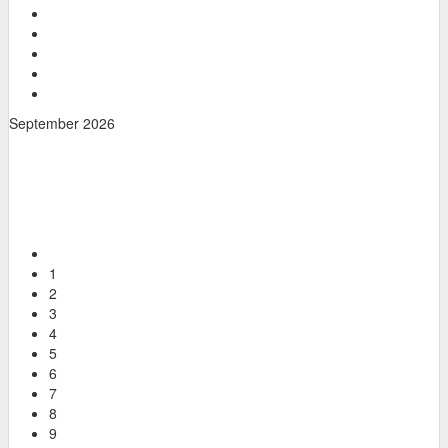
September 2026
Mo
Di
Mi
Do
Fr
Sa
So
1
2
3
4
5
6
7
8
9