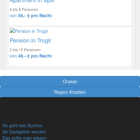
4 bis 8 Personen
von
58,- € pro Nacht
Pension in Trogir
2 bis 15 Personen
von
48,- € pro Nacht
Orasac
Region Kroatien
So geht das Buchen
So Gastgeber werden
Das sollte man wissen