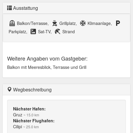
Ausstattung
balcony
outdoor_grill
ac_unit
local_parking
Balkon/Terrasse,
Grillplatz,
Klimaanlage,
satellite
beach_access
Parkplatz,
Sat-TV,
Strand
Weitere Angaben vom Gastgeber:
Balkon mit Meeresblick, Terrasse und Grill
Wegbeschreibung
Nächster Hafen:
Gruz
~ 15.0 km
Nächster Flughafen:
Cilipi
~ 25.0 km