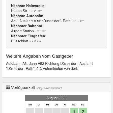
Nächste Haltestelle:
Kürten Str.
~ 0.20 km
Nächste Autobahn:
A52; Ausfahrt A 52 "Düsseldorf- Rath"
~ 1.5 km
Nächster Bahnhof:
Airport Station
~ 2.0 km
Nächster Flughafen:
Düsseldorf
~ 2.0 km
Weitere Angaben vom Gastgeber
Autobahn A3, dann A52 Richtung Düsseldorf, Ausfahrt
"Düsseldorf-Rath", 2-3 Autominuten von dort.
Verfügbarkeit
Belegt soweit bekannt
August 2026
Mo
Di
Mi
Do
Fr
Sa
So
1
2