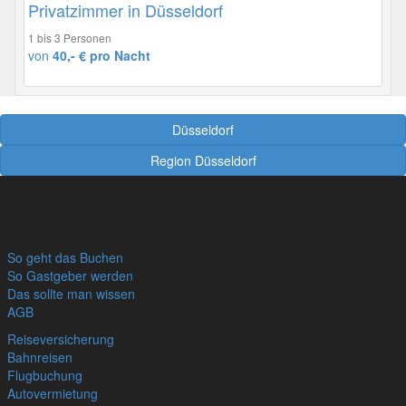
Privatzimmer in Düsseldorf
1 bis 3 Personen
von
40,- € pro Nacht
Düsseldorf
Region Düsseldorf
So geht das Buchen
So Gastgeber werden
Das sollte man wissen
AGB
Reiseversicherung
Bahnreisen
Flugbuchung
Autovermietung