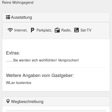
Reine Wohngegend
Ausstattung
wifi
local_parking
radio
satellite
Internet,
Parkplatz,
Radio,
Sat-TV
Extras:
.......Sie werden sich wohlfühlen! Versprochen!
Weitere Angaben vom Gastgeber:
WLan kostenlos
Wegbeschreibung