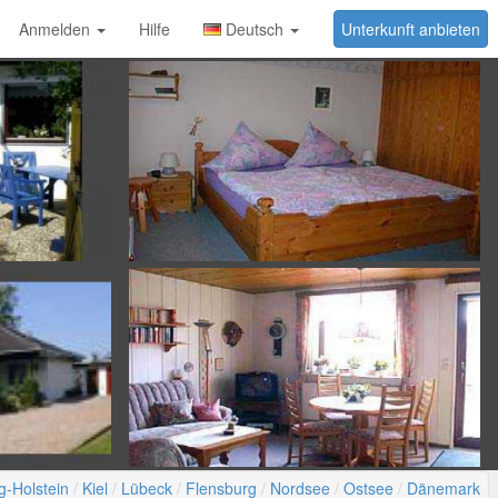
Anmelden
Hilfe
Deutsch
Unterkunft anbieten
g-Holstein
Kiel
Lübeck
Flensburg
Nordsee
Ostsee
Dänemark