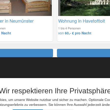
er in Neumünster
Wohnung in Havetoftloit
onen
1 bis 4 Personen
o Nacht
von
60,- € pro Nacht
eiseversicherung
Messen
Bahnreisen
Veranstaltungen
Flugbuchung
Reisetips
Wir respektieren Ihre Privatsphär
Autovermietung
Links
ies, um unsere Website nutzbar und sicher zu machen. Optionale Cook
Datenschutzerkl
tzungserlebnis zu verbessern. Sie können Ihre Auswahl jederzeit ände