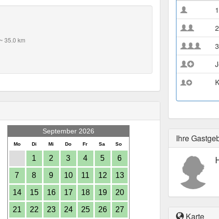
1
2
~ 35.0 km
3
J
K
September 2026
Ihre Gastge
Mo
Di
Mi
Do
Fr
Sa
So
1
2
3
4
5
6
7
8
9
10
11
12
13
14
15
16
17
18
19
20
21
22
23
24
25
26
27
Karte