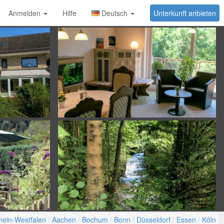
Anmelden
Hilfe
Deutsch
Unterkunft anbieten
hein-Westfalen
Aachen
Bochum
Bonn
Düsseldorf
Essen
Köln