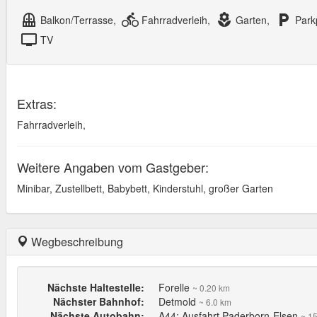
balcony
directions_bike
local_florist
local_parking
Balkon/Terrasse,
Fahrradverleih,
Garten,
Park
tv
TV
Extras:
Fahrradverleih,
Weitere Angaben vom Gastgeber:
Minibar, Zustellbett, Babybett, Kinderstuhl, großer Garten
Wegbeschreibung
Nächste Haltestelle:
Forelle
~ 0.20 km
Nächster Bahnhof:
Detmold
~ 6.0 km
Nächste Autobahn:
A44; Ausfahrt Paderborn-Elsen
~ 1