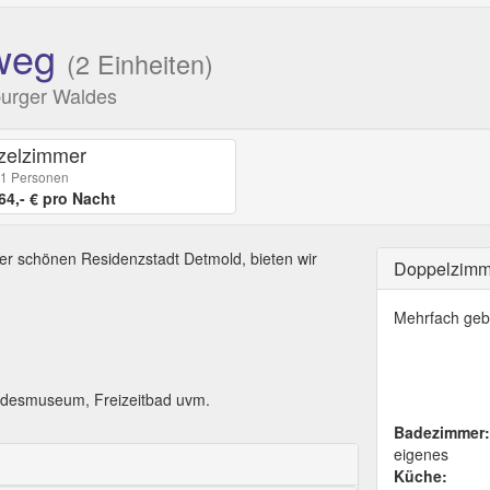
weg
(2 Einheiten)
burger Waldes
zelzimmer
 1 Personen
64,- € pro Nacht
er schönen Residenzstadt Detmold, bieten wir
Doppelzim
Mehrfach geb
andesmuseum, Freizeitbad uvm.
Badezimmer:
eigenes
Küche: