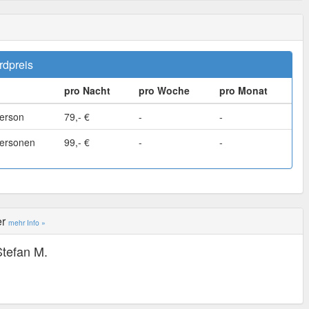
rdpreis
pro Nacht
pro Woche
pro Monat
erson
79,- €
-
-
ersonen
99,- €
-
-
er
mehr Info »
Stefan M.