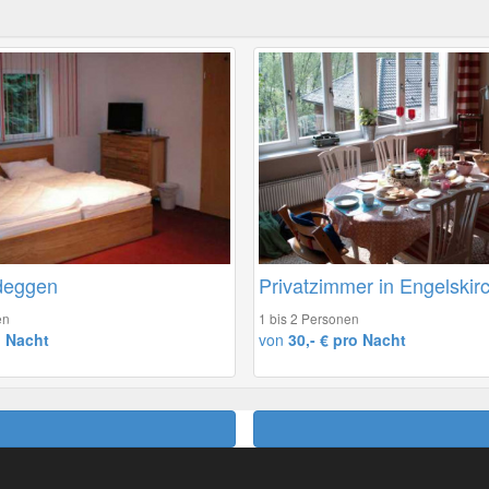
ideggen
Privatzimmer in Engelskir
en
1 bis 2 Personen
o Nacht
von
30,- € pro Nacht