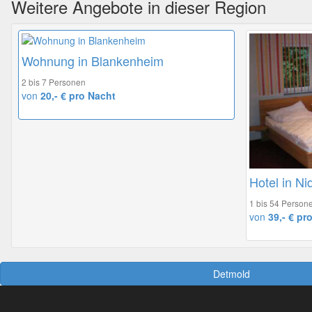
Weitere Angebote in dieser Region
Wohnung in Blankenheim
2 bis 7 Personen
von
20,- € pro Nacht
Hotel in N
1 bis 54 Person
von
39,- € pr
Detmold