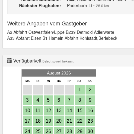
Nächster Flughafen:
Paderborn-Li
~ 28.0 km
Weitere Angaben vom Gastgeber
A2 Abfahrt Ostwestfalen/Lippe B239 Detmold Adlerwarte
A33 Abfahrt Elsen B1 Hameln Abfahrt Kohlstädt,Berlebeck
Verfügbarkeit
Belegt soweit bekannt
August 2026
Mo
Di
Mi
Do
Fr
Sa
So
1
2
3
4
5
6
7
8
9
10
11
12
13
14
15
16
17
18
19
20
21
22
23
24
25
26
27
28
29
30