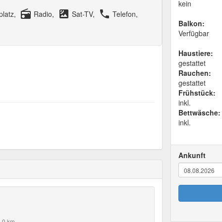
kein
radio
satellite
local_phone
platz,
Radio,
Sat-TV,
Telefon,
Balkon:
Verfügbar
Haustiere:
gestattet
Rauchen:
gestattet
Frühstück:
inkl.
Bettwäsche:
inkl.
Ankunft
5.0 km