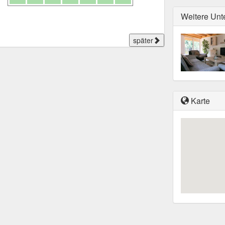
Weitere Unt
später
Karte