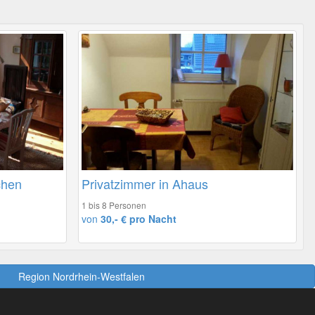
chen
Privatzimmer in Ahaus
1 bis 8 Personen
von
30,- € pro Nacht
Region Nordrhein-Westfalen