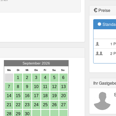
Preise
Standa
1 P
2 P
September 2026
Mo
Di
Mi
Do
Fr
Sa
So
1
2
3
4
5
6
Ihr Gastgeb
7
8
9
10
11
12
13
14
15
16
17
18
19
20
21
22
23
24
25
26
27
28
29
30