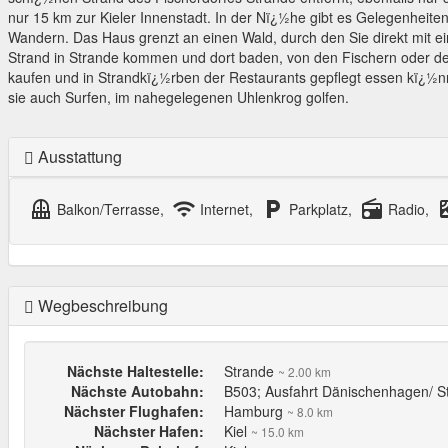
nur 15 km zur Kieler Innenstadt. In der Nï¿½he gibt es Gelegenheit
Wandern. Das Haus grenzt an einen Wald, durch den Sie direkt mit e
Strand in Strande kommen und dort baden, von den Fischern oder dem
kaufen und in Strandkï¿½rben der Restaurants gepflegt essen kï¿½
sie auch Surfen, im nahegelegenen Uhlenkrog golfen.
Ausstattung
balcony
wifi
local_parking
radio
sate
Balkon/Terrasse,
Internet,
Parkplatz,
Radio,
Wegbeschreibung
Nächste Haltestelle:
Strande
~ 2.00 km
Nächste Autobahn:
B503; Ausfahrt Dänischenhagen/ 
Nächster Flughafen:
Hamburg
~ 8.0 km
Nächster Hafen:
Kiel
~ 15.0 km