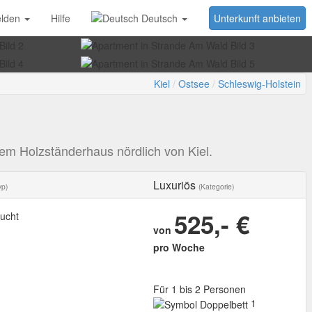
lden
Hilfe
Deutsch
Unterkunft anbieten
Kiel
Ostsee
Schleswig-Holstein
em Holzständerhaus nördlich von Kiel.
Luxuriös
yp)
(Kategorie)
525,- €
ucht
von
pro Woche
Für 1 bis 2 Personen
1