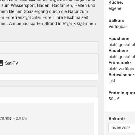
Küche:
en zum Wassersport, Baden, Radfahren, Reiten und
eigene
inem kleinen Spaziergang durch die Natur zum
 Forerrenzï¿½chter Forelli Ihre Fischmalzeit
Balkon:
nnen. Am benachbarten Strand in Bï¿½lk kï¿½nnen
Verfügbar
Haustiere:
nicht gestatte
Rauchen:
nicht gestatte
llite
Frühstück:
Sat-TV
nicht verfügb
Bettwäsche:
inkl.
Endreinigun
50,- €
Strande
~ 2.0 km
Ankunft