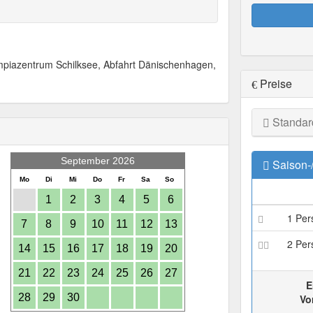
piazentrum Schilksee, Abfahrt Dänischenhagen,
Preise
Standar
September 2026
Saison-
Mo
Di
Mi
Do
Fr
Sa
So
1
2
3
4
5
6
1 Per
7
8
9
10
11
12
13
2 Per
14
15
16
17
18
19
20
21
22
23
24
25
26
27
E
28
29
30
Vo