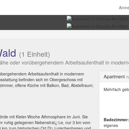
Anme
Wald
(1 Einheit)
ähe oder vorübergehendem Arbeitsaufenthalt in modern
rübergehendem Arbeitsaufenthalt in modernem
Apartment
(T
usstattung befinden sich im Obergeschoss mit
zimmer, offene Küche mit Balkon, Bad, Abstellraum;
Mehrfach geb
Förde mit Kieler-Woche Athmosphare im Juni. Sie
Badezimmer:
 sehr ruhig gelegenen Nebenstraï¿½e, nur 3 km vom
eigenes
r 3 km zum historischen Ort Dï¿½nischenhagen und