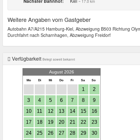
Nächster Bahnhof:
Kiel
~ 17.0 km
Weitere Angaben vom Gastgeber
Autobahn A7/A215 Hamburg-Kiel, Abzweigung B503 Richtung Olym
Durchfahrt nach Scharnhagen, Abzweigung Freidorf
Verfügbarkeit
Belegt soweit bekannt
August 2026
Mo
Di
Mi
Do
Fr
Sa
So
1
2
3
4
5
6
7
8
9
10
11
12
13
14
15
16
17
18
19
20
21
22
23
24
25
26
27
28
29
30