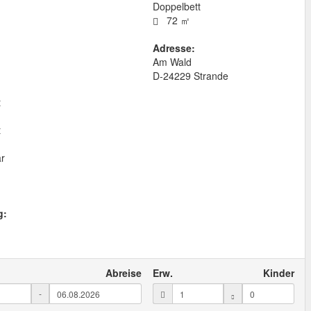
Doppelbett
72 ㎡
Adresse:
Am Wald
D
-
24229
Strande
t
t
ar
g:
Abreise
Erw.
Kinder
-