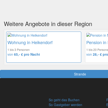
Weitere Angebote in dieser Region
Wohnung in Heikendorf
Pension in
1 bis 3 Personen
1 bis 20 Person
von
65,- € pro Nacht
von
28,- € pr
Strande
So geht das Buchen
R
So Gastgeber werden