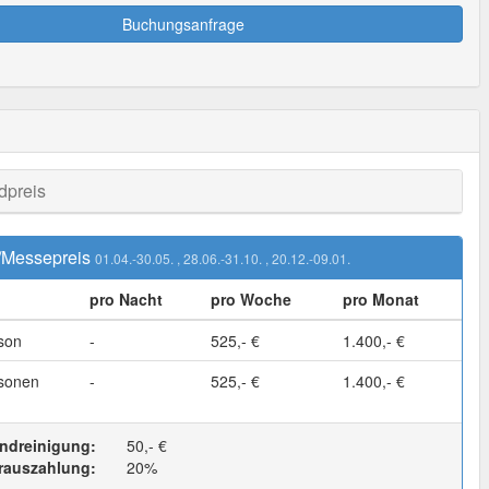
Buchungsanfrage
dpreis
/Messepreis
01.04.-30.05.
, 28.06.-31.10.
, 20.12.-09.01.
pro Nacht
pro Woche
pro Monat
son
-
525,- €
1.400,- €
sonen
-
525,- €
1.400,- €
ndreinigung:
50,- €
rauszahlung:
20%