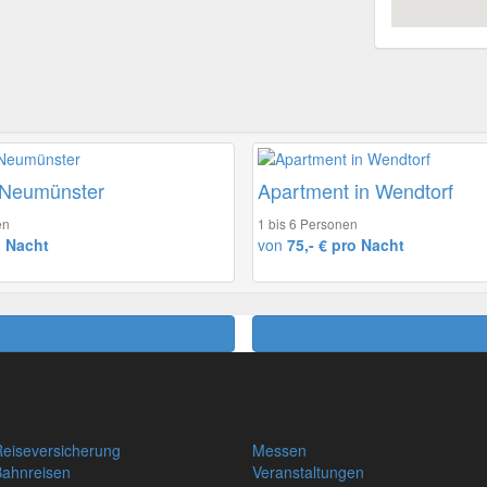
 Neumünster
Apartment in Wendtorf
en
1 bis 6 Personen
o Nacht
von
75,- € pro Nacht
eiseversicherung
Messen
Bahnreisen
Veranstaltungen