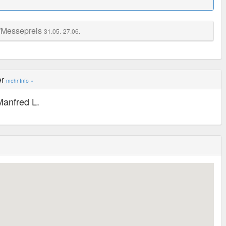
/Messepreis
31.05.-27.06.
er
mehr Info »
Manfred L.