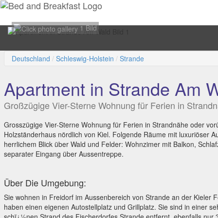
1 Bild
Deutschland
Schleswig-Holstein
Strande
Apartment in Strande Am 
Großzügige Vier-Sterne Wohnung für Ferien in Strandn
Grosszügige Vier-Sterne Wohnung für Ferien in Strandnähe oder vo
Holzständerhaus nördlich von Kiel. Folgende Räume mit luxuriöser A
herrlichem Blick über Wald und Felder: Wohnzimer mit Balkon, Schlaf
separater Eingang über Aussentreppe.
Über Die Umgebung:
Sie wohnen in Freidorf im Aussenbereich von Strande an der Kieler 
haben einen eigenen Autostellplatz und Grillplatz. Sie sind in einer
schï¿½nen Strand des Fischerdorfes Strande entfernt, ebenfalls nu