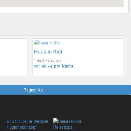
Haus in Kiel
1 bis 6 Personen
von
60,- € pro Nacht
Region Kiel
Bnb für Deine Website
Hygienekonzept