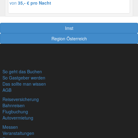
von
35,- € pro Nacht
Imst
Region Österreich
So geht das Buchen
So Gastgeber werden
Das sollte man wissen
AGB
Reiseversicherung
Bahnreisen
Flugbuchung
Autovermietung
Messen
Veranstaltungen