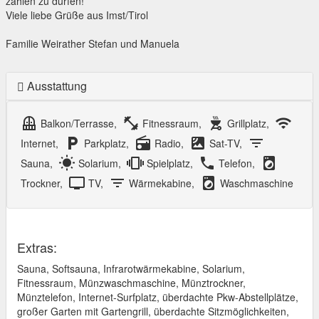
zählen zu dürfen!
Viele liebe Grüße aus Imst/Tirol
Familie Weirather Stefan und Manuela
Ausstattung
balcony
fitness_center
outdoor_grill
wifi
Balkon/Terrasse,
Fitnessraum,
Grillplatz,
local_parking
radio
satellite
filter_list
Internet,
Parkplatz,
Radio,
Sat-TV,
wb_sunny
vibration
local_phone
local_laundry_service
Sauna,
Solarium,
Spielplatz,
Telefon,
tv
filter_list
local_laundry_service
Trockner,
TV,
Wärmekabine,
Waschmaschine
Extras:
Sauna, Softsauna, Infrarotwärmekabine, Solarium,
Fitnessraum, Münzwaschmaschine, Münztrockner,
Münztelefon, Internet-Surfplatz, überdachte Pkw-Abstellplätze,
großer Garten mit Gartengrill, überdachte Sitzmöglichkeiten,