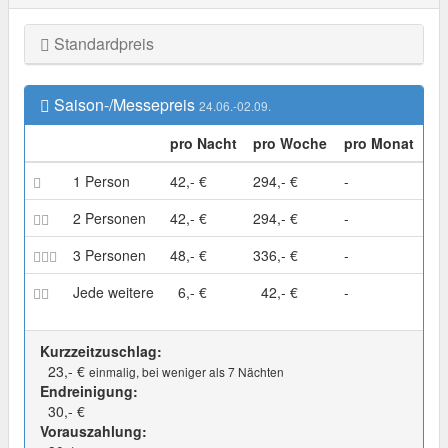
Standardpreis
Saison-/Messepreis
24.06.-02.09.
pro Nacht
pro Woche
pro Monat
1 Person
42,- €
294,- €
-
2 Personen
42,- €
294,- €
-
3 Personen
48,- €
336,- €
-
Jede weitere
6,- €
42,- €
-
Kurzzeitzuschlag:
23,- €
einmalig, bei weniger als 7 Nächten
Endreinigung:
30,- €
Vorauszahlung: