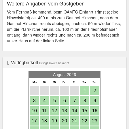
Weitere Angaben vom Gastgeber
Vom Fernpaß kommend, beim ÖAMTC Einfahrt 1/Imst (gelbe
Hinweistafel) ca. 400 m bis zum Gasthof Hirschen, nach dem
Gasthof Hirschen rechts abbiegen, nach ca. 50 m wieder links,
um die Pfarrkirche herum, ca. 100 m an der Friedhofsmauer
entlang, dann wieder rechts und nach ca. 200 m befindet sich
unser Haus auf der linken Seite.
Verfügbarkeit
Belegt soweit bekannt
August 2026
Mo
Di
Mi
Do
Fr
Sa
So
1
2
3
4
5
6
7
8
9
10
11
12
13
14
15
16
17
18
19
20
21
22
23