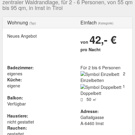
zentraler Waldrandlage, für 2 - 6 Personen, von 55 qm
bis 95 qm, in Imst in Tirol
Wohnung
Einfach
(Typ)
(Kategorie)
42,- €
Neues Angebot
von
pro Nacht
Badezimmer:
Für 2 bis 6 Personen
eigenes
2
Küche:
Einzelbetten
eigene
1
Doppelbett
Balkon:
50 ㎡
Verfügbar
Adresse:
Haustiere:
Gafiailgasse
nicht gestattet
A
-
6460
Imst
Rauchen:
gestattet