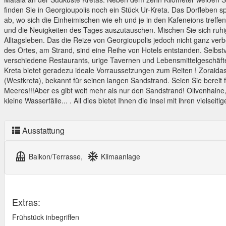
finden Sie in Georgioupolis noch ein Stück Ur-Kreta. Das Dorfleben sp
ab, wo sich die Einheimischen wie eh und je in den Kafeneions treffe
und die Neuigkeiten des Tages auszutauschen. Mischen Sie sich ruhig
Alltagsleben. Das die Reize von Georgioupolis jedoch nicht ganz verb
des Ortes, am Strand, sind eine Reihe von Hotels entstanden. Selbstv
verschiedene Restaurants, urige Tavernen und Lebensmittelgeschäft
Kreta bietet geradezu ideale Vorraussetzungen zum Reiten ! Zoraidas‘
(Westkreta), bekannt für seinen langen Sandstrand. Seien Sie bereit 
Meeres!!!Aber es gibt weit mehr als nur den Sandstrand! Olivenhain
kleine Wasserfälle... . All dies bietet Ihnen die Insel mit ihren vielse
Ausstattung
balcony
ac_unit
Balkon/Terrasse,
Klimaanlage
Extras:
Frühstück inbegriffen