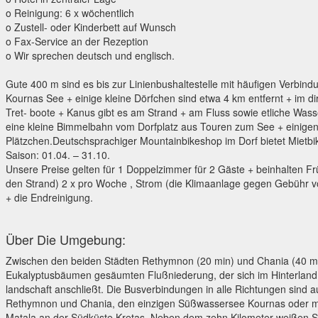
o Reinigung: 6 x wöchentlich
o Zustell- oder Kinderbett auf Wunsch
o Fax-Service an der Rezeption
o Wir sprechen deutsch und englisch.
Gute 400 m sind es bis zur Linienbushaltestelle mit häufigen Verbin
Kournas See + einige kleine Dörfchen sind etwa 4 km entfernt + im d
Tret- boote + Kanus gibt es am Strand + am Fluss sowie etliche Was
eine kleine Bimmelbahn vom Dorfplatz aus Touren zum See + einige
Plätzchen.Deutschsprachiger Mountainbikeshop im Dorf bietet Mietbik
Saison: 01.04. – 31.10.
Unsere Preise gelten für 1 Doppelzimmer für 2 Gäste + beinhalten Fr
den Strand) 2 x pro Woche , Strom (die Klimaanlage gegen Gebühr vo
+ die Endreinigung.
Über Die Umgebung:
Zwischen den beiden Städten Rethymnon (20 min) und Chania (40 min)
Eukalyptusbäumen gesäumten Flußniederung, der sich im Hinterland
landschaft anschließt. Die Busverbindungen in alle Richtungen sind 
Rethymnon und Chania, den einzigen Süßwassersee Kournas oder m
Matala an der Südküste Kretas. Neben dem zehn Kilometer weißen Sa