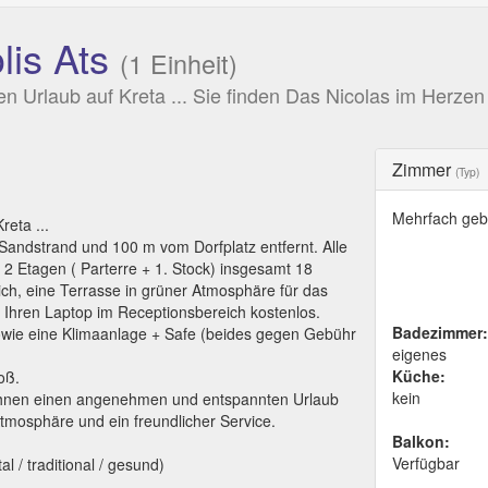
lis Ats
(1 Einheit)
en Urlaub auf Kreta ... Sie finden Das Nicolas im Herz
Zimmer
(Typ)
Mehrfach geb
reta ...
Sandstrand und 100 m vom Dorfplatz entfernt. Alle
2 Etagen ( Parterre + 1. Stock) insgesamt 18
ich, eine Terrasse in grüner Atmosphäre für das
hren Laptop im Receptionsbereich kostenlos.
Badezimmer:
wie eine Klimaanlage + Safe (beides gegen Gebühr
eigenes
Küche:
oß.
kein
es, Ihnen einen angenehmen und entspannten Urlaub
Atmosphäre und ein freundlicher Service.
Balkon:
Verfügbar
 / traditional / gesund)