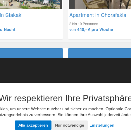
in Sfakaki
Apartment in Chorafakia
n
2 bis 10 Personen
ro Nacht
von
440,- € pro Woche
eiseversicherung
Messen
Bahnreisen
Veranstaltungen
Flugbuchung
Reisetips
Wir respektieren Ihre Privatsphär
Autovermietung
Links
ies, um unsere Website nutzbar und sicher zu machen. Optionale Cook
Datenschutzerkl
tzungserlebnis zu verbessern. Sie können Ihre Auswahl jederzeit ände
Alle akzeptieren
Nur notwendige
Einstellungen