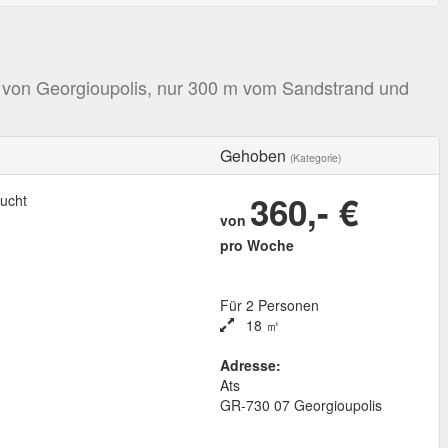
en von Georgioupolis, nur 300 m vom Sandstrand und
Gehoben
(Kategorie)
360,- €
ucht
von
pro Woche
Für 2 Personen
18 ㎡
Adresse:
Ats
GR
-
730 07
Georgioupolis