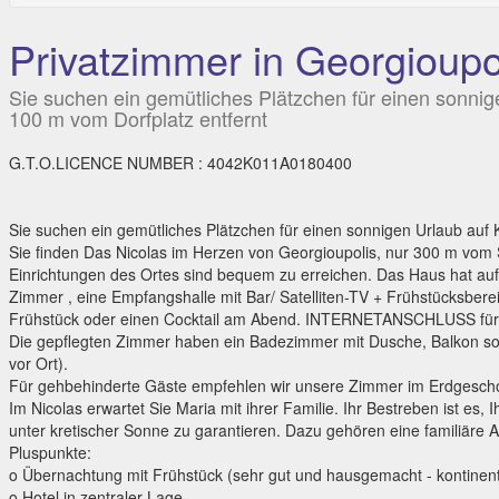
Privatzimmer in Georgioupo
Sie suchen ein gemütliches Plätzchen für einen sonnig
100 m vom Dorfplatz entfernt
G.T.O.LICENCE NUMBER : 4042K011A0180400
Sie suchen ein gemütliches Plätzchen für einen sonnigen Urlaub auf K
Sie finden Das Nicolas im Herzen von Georgioupolis, nur 300 m vom 
Einrichtungen des Ortes sind bequem zu erreichen. Das Haus hat auf 
Zimmer , eine Empfangshalle mit Bar/ Satelliten-TV + Frühstücksbere
Frühstück oder einen Cocktail am Abend. INTERNETANSCHLUSS für I
Die gepflegten Zimmer haben ein Badezimmer mit Dusche, Balkon so
vor Ort).
Für gehbehinderte Gäste empfehlen wir unsere Zimmer im Erdgesch
Im Nicolas erwartet Sie Maria mit ihrer Familie. Ihr Bestreben ist 
unter kretischer Sonne zu garantieren. Dazu gehören eine familiäre 
Pluspunkte:
o Übernachtung mit Frühstück (sehr gut und hausgemacht - kontinental
o Hotel in zentraler Lage