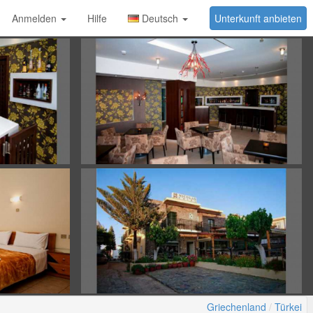
Anmelden
Hilfe
Deutsch
Unterkunft anbieten
Griechenland
Türkei