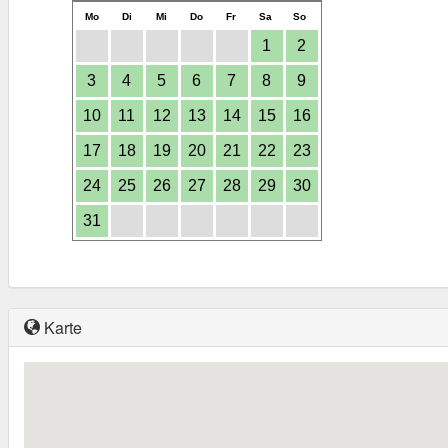
Mo
Di
Mi
Do
Fr
Sa
So
1
2
3
4
5
6
7
8
9
10
11
12
13
14
15
16
17
18
19
20
21
22
23
24
25
26
27
28
29
30
31
Karte