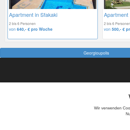
Apartment in Sfakaki
Apartment 
2 bis 6 Personen
2 bis 6 Persone
von
640,- € pro Woche
von
500,- € p
Georgioupolis
So geht das Buchen
R
So Gastgeber werden
Das sollte man wissen
AGB
Wir verwenden Cook
Nu