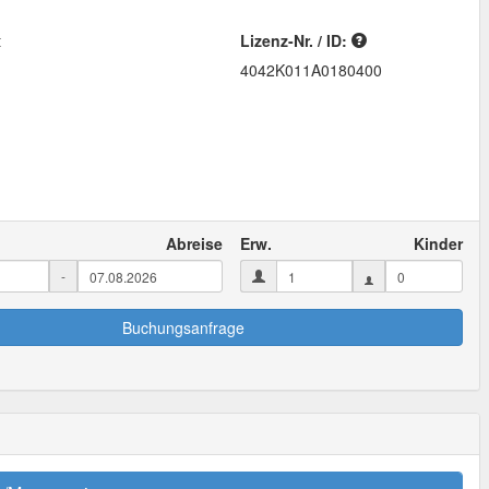
t
Lizenz-Nr. / ID:
4042K011A0180400
Abreise
Erw.
Kinder
-
Buchungsanfrage