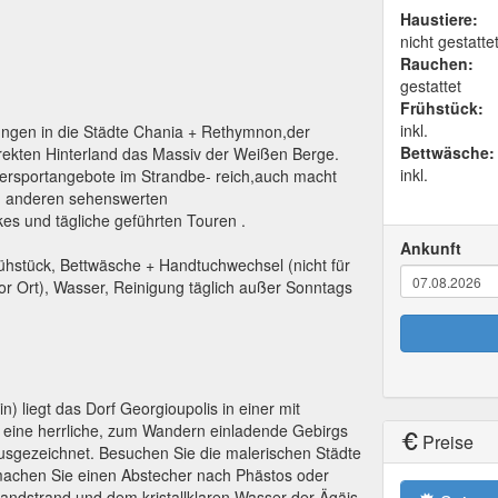
Haustiere:
nicht gestatte
Rauchen:
gestattet
Frühstück:
inkl.
dungen in die Städte Chania + Rethymnon,der
Bettwäsche:
irekten Hinterland das Massiv der Weißen Berge.
inkl.
sersportangebote im Strandbe- reich,auch macht
n anderen sehenswerten
es und tägliche geführten Touren .
Ankunft
ühstück, Bettwäsche + Handtuchwechsel (nicht für
r Ort), Wasser, Reinigung täglich außer Sonntags
 liegt das Dorf Georgioupolis in einer mit
 eine herrliche, zum Wandern einladende Gebirgs
Preise
ausgezeichnet. Besuchen Sie die malerischen Städte
achen Sie einen Abstecher nach Phästos oder
ndstrand und dem kristallklaren Wasser der Ägäis