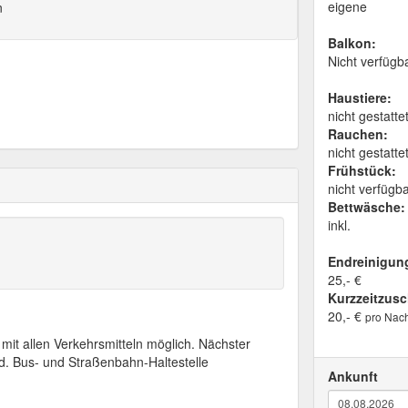
eigene
n
Balkon:
Nicht verfügb
Haustiere:
nicht gestatte
Rauchen:
nicht gestatte
Frühstück:
nicht verfügb
Bettwäsche:
inkl.
Endreinigun
25,- €
Kurzzeitzusc
20,- €
pro Nach
mit allen Verkehrsmitteln möglich. Nächster
d. Bus- und Straßenbahn-Haltestelle
Ankunft