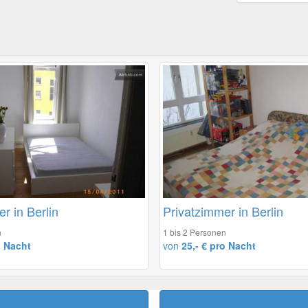
r in Berlin
Privatzimmer in Berlin
n
1 bis 2 Personen
o Nacht
von
25,- € pro Nacht