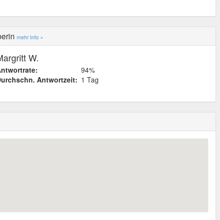
berin
mehr Info »
argritt W.
ntwortrate:
94%
urchschn. Antwortzeit:
1 Tag