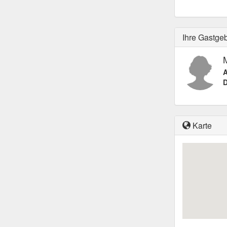
Ihre Gastge
M
A
D
Karte