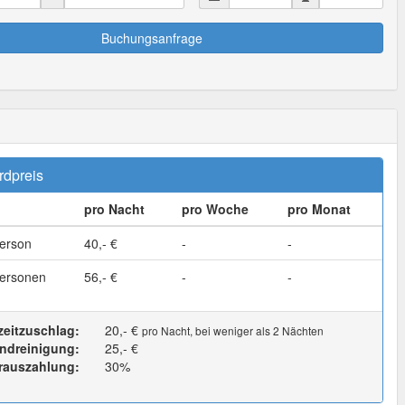
Buchungsanfrage
rdpreis
pro Nacht
pro Woche
pro Monat
erson
40,- €
-
-
ersonen
56,- €
-
-
zeitzuschlag:
20,- €
pro Nacht, bei weniger als 2 Nächten
ndreinigung:
25,- €
rauszahlung:
30%