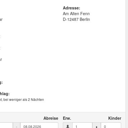
Adresse:
Am Alten Fenn
ar
D
-
12487
Berlin
t
t
ar
g:
hlag:
t, bei weniger als 2 Nächten
Abreise
Erw.
Kinder
-