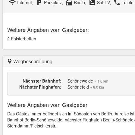
wifi
local_parking
radio
satellite
local_phone
Internet,
Parkplatz,
Radio,
Sat-TV,
Telefo
Weitere Angaben vom Gastgeber:
2 Polsterbetten
Wegbeschreibung
Nächster Bahnhof:
Schöneweide
~ 1.0 km
Nächster Flughafen:
Schönefeld
~ 8.0 km
Weitere Angaben vom Gastgeber
Das Gästezimmer befindet sich im Südosten von Berlin. Anreise ist 
Bahnhof Berlin-Schöneweide, nächster Flughafen Berlin-Schönefel
Sterndamm/Pietschkerstr.