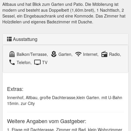
Altbaus und hat Blick zum Garten und Patio. Die Möblierung ist
modern und besteht aus Doppelbett (1,60m.breit), 1 Nachttisch, 2
Sessel, ein Eingebauschrank und eine Kommode. Das Zimmer hat
Holzdielen und eigenes Badezimmer mit Dusche.
Ausstattung
balcony
local_florist
wifi
radio
Balkon/Terrasse,
Garten,
Internet,
Radio,
local_phone
tv
Telefon,
TV
Extras:
Innenhof, Altbau, große Dachterasse,klein Garten. mit U-Bahn
15min. zur City
Weitere Angaben vom Gastgeber:
1. Etage mit Dachterasse, Zimmer mit Bad. klein Wohnzimmer