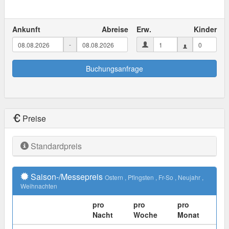
Ankunft
Abreise
Erw.
Kinder
-
Buchungsanfrage
Preise
Standardpreis
Saison-/Messepreis
Ostern
, Pfingsten
, Fr-So
, Neujahr
,
Weihnachten
pro
pro
pro
Nacht
Woche
Monat