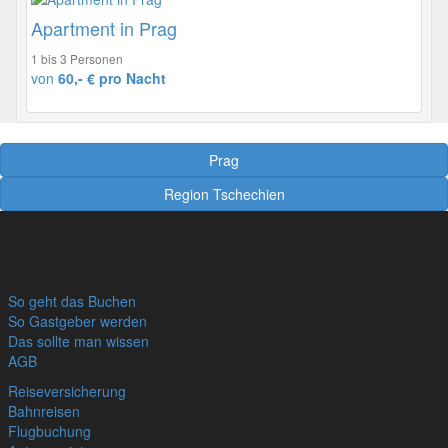
Apartment in Prag
1 bis 3 Personen
von
60,- € pro Nacht
Prag
Region Tschechien
So geht das Buchen
So Gastgeber werden
Das sollte man wissen
AGB
Reiseversicherung
Bahnreisen
Flugbuchung