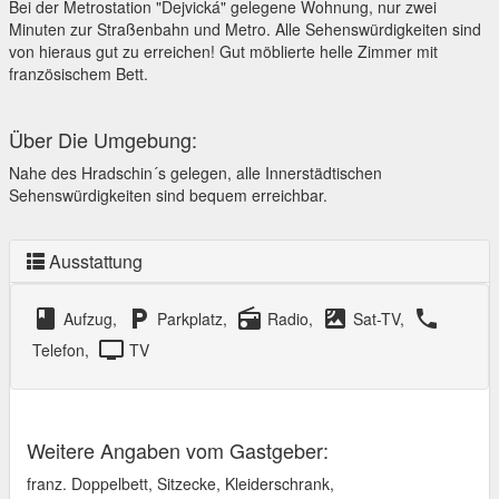
Bei der Metrostation "Dejvická" gelegene Wohnung, nur zwei
Minuten zur Straßenbahn und Metro. Alle Sehenswürdigkeiten sind
von hieraus gut zu erreichen! Gut möblierte helle Zimmer mit
französischem Bett.
Über Die Umgebung:
Nahe des Hradschin´s gelegen, alle Innerstädtischen
Sehenswürdigkeiten sind bequem erreichbar.
Ausstattung
class
local_parking
radio
satellite
local_phone
Aufzug,
Parkplatz,
Radio,
Sat-TV,
tv
Telefon,
TV
Weitere Angaben vom Gastgeber:
franz. Doppelbett, Sitzecke, Kleiderschrank,