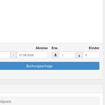
t
t
Abreise
Erw.
Kinder
-
Buchungsanfrage
rdpreis