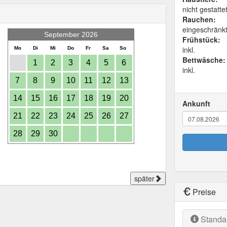
nicht gestatte
Rauchen:
eingeschränk
September 2026
Frühstück:
inkl.
Mo
Di
Mi
Do
Fr
Sa
So
Bettwäsche:
1
2
3
4
5
6
inkl.
7
8
9
10
11
12
13
14
15
16
17
18
19
20
Ankunft
21
22
23
24
25
26
27
28
29
30
später
Preise
Standa