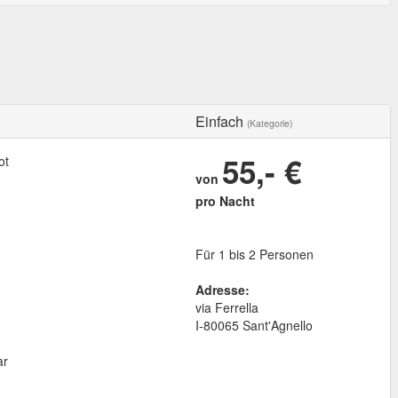
Einfach
(Kategorie)
55,- €
ot
von
pro Nacht
Für 1 bis 2 Personen
Adresse:
via Ferrella
I
-
80065
Sant'Agnello
ar