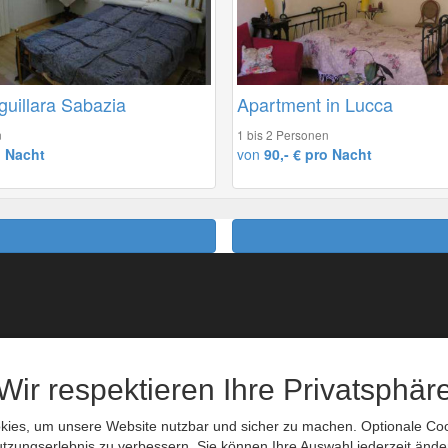
guillara Sabazia
Apartment in Lucca
n
1 bis 2 Personen
o Nacht
von
90,- € pro Nacht
eiseversicherung
Messen
Bahnreisen
Veranstaltungen
Flugbuchung
Reisetips
Wir respektieren Ihre Privatsphär
Autovermietung
Links
ies, um unsere Website nutzbar und sicher zu machen. Optionale Cook
Datenschutzerkl
tzungserlebnis zu verbessern. Sie können Ihre Auswahl jederzeit ände