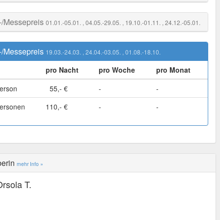
-/Messepreis
01.01.-05.01.
, 04.05.-29.05.
, 19.10.-01.11.
, 24.12.-05.01.
-/Messepreis
19.03.-24.03.
, 24.04.-03.05.
, 01.08.-18.10.
pro Nacht
pro Woche
pro Monat
erson
55,- €
-
-
ersonen
110,- €
-
-
berin
mehr Info »
rsola T.