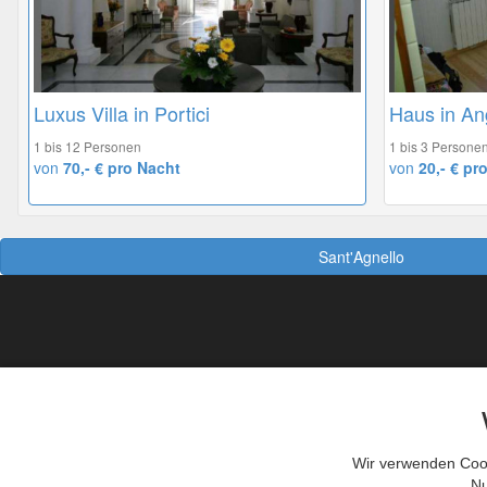
Luxus Villa in Portici
Haus in An
1 bis 12 Personen
1 bis 3 Persone
von
70,- € pro Nacht
von
20,- € pr
Sant'Agnello
So geht das Buchen
R
So Gastgeber werden
Das sollte man wissen
AGB
Wir verwenden Cook
Nu