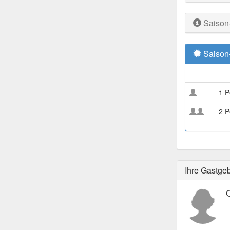
Saison
Saison
1 P
2 P
Ihre Gastge
O