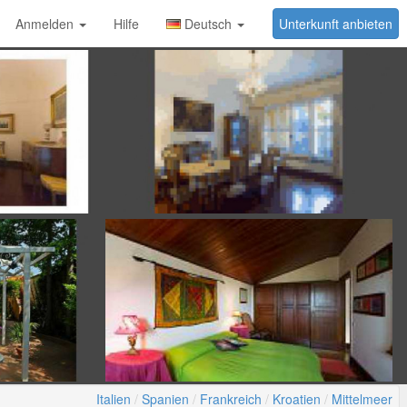
Anmelden
Hilfe
Deutsch
Unterkunft anbieten
Italien
Spanien
Frankreich
Kroatien
Mittelmeer