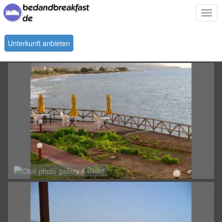
Togg
navi
Unterkunft anbieten
4 Bilder