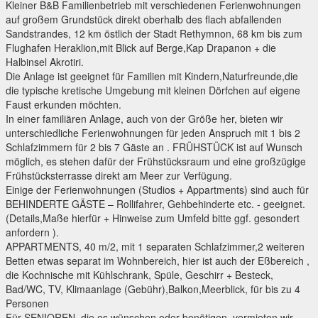
Kleiner B&B Familienbetrieb mit verschiedenen Ferienwohnungen
auf großem Grundstück direkt oberhalb des flach abfallenden
Sandstrandes, 12 km östlich der Stadt Rethymnon, 68 km bis zum
Flughafen Heraklion,mit Blick auf Berge,Kap Drapanon + die
Halbinsel Akrotiri.
Die Anlage ist geeignet für Familien mit Kindern,Naturfreunde,die
die typische kretische Umgebung mit kleinen Dörfchen auf eigene
Faust erkunden möchten.
In einer familiären Anlage, auch von der Größe her, bieten wir
unterschiedliche Ferienwohnungen für jeden Anspruch mit 1 bis 2
Schlafzimmern für 2 bis 7 Gäste an . FRÜHSTÜCK ist auf Wunsch
möglich, es stehen dafür der Frühstücksraum und eine großzügige
Frühstücksterrasse direkt am Meer zur Verfügung.
Einige der Ferienwohnungen (Studios + Appartments) sind auch für
BEHINDERTE GÄSTE – Rollifahrer, Gehbehinderte etc. - geeignet.
(Details,Maße hierfür + Hinweise zum Umfeld bitte ggf. gesondert
anfordern ).
APPARTMENTS, 40 m/2, mit 1 separaten Schlafzimmer,2 weiteren
Betten etwas separat im Wohnbereich, hier ist auch der Eßbereich ,
die Kochnische mit Kühlschrank, Spüle, Geschirr + Besteck,
Bad/WC, TV, Klimaanlage (Gebühr),Balkon,Meerblick, für bis zu 4
Personen
Für SENIOREN, die es wünschen oder benötigen, vermieten wir