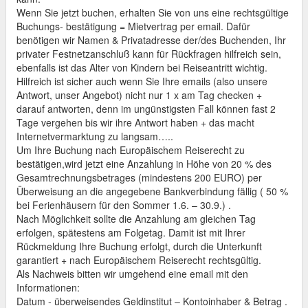
Wenn Sie jetzt buchen, erhalten Sie von uns eine rechtsgültige
Buchungs- bestätigung = Mietvertrag per email. Dafür
benötigen wir Namen & Privatadresse der/des Buchenden, Ihr
privater Festnetzanschluß kann für Rückfragen hilfreich sein,
ebenfalls ist das Alter von Kindern bei Reiseantritt wichtig.
Hilfreich ist sicher auch wenn Sie Ihre emails (also unsere
Antwort, unser Angebot) nicht nur 1 x am Tag checken +
darauf antworten, denn im ungünstigsten Fall können fast 2
Tage vergehen bis wir ihre Antwort haben + das macht
Internetvermarktung zu langsam…..
Um Ihre Buchung nach Europäischem Reiserecht zu
bestätigen,wird jetzt eine Anzahlung in Höhe von 20 % des
Gesamtrechnungsbetrages (mindestens 200 EURO) per
Überweisung an die angegebene Bankverbindung fällig ( 50 %
bei Ferienhäusern für den Sommer 1.6. – 30.9.) .
Nach Möglichkeit sollte die Anzahlung am gleichen Tag
erfolgen, spätestens am Folgetag. Damit ist mit Ihrer
Rückmeldung Ihre Buchung erfolgt, durch die Unterkunft
garantiert + nach Europäischem Reiserecht rechtsgültig.
Als Nachweis bitten wir umgehend eine email mit den
Informationen:
Datum - überweisendes Geldinstitut – Kontoinhaber & Betrag .