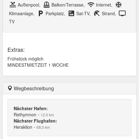
pool
balcony
wifi
ac_unit
Außenpool,
Balkon/Terrasse,
Internet,
local_parking
satellite
beach_access
tv
Klimaanlage,
Parkplatz,
Sat-TV,
Strand,
TV
Extras:
Frühstück möglich
MINDESTMIETZEIT 1 WOCHE
Wegbeschreibung
Nächster Hafen:
Rethymnon
~ 12.0 km
Nächster Flughafen:
Heraklion
~ 68.0 km