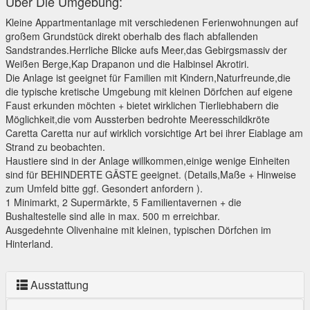
Über Die Umgebung:
Kleine Appartmentanlage mit verschiedenen Ferienwohnungen auf
großem Grundstück direkt oberhalb des flach abfallenden
Sandstrandes.Herrliche Blicke aufs Meer,das Gebirgsmassiv der
Weißen Berge,Kap Drapanon und die Halbinsel Akrotiri.
Die Anlage ist geeignet für Familien mit Kindern,Naturfreunde,die
die typische kretische Umgebung mit kleinen Dörfchen auf eigene
Faust erkunden möchten + bietet wirklichen Tierliebhabern die
Möglichkeit,die vom Aussterben bedrohte Meeresschildkröte
Caretta Caretta nur auf wirklich vorsichtige Art bei ihrer Eiablage am
Strand zu beobachten.
Haustiere sind in der Anlage willkommen,einige wenige Einheiten
sind für BEHINDERTE GÄSTE geeignet. (Details,Maße + Hinweise
zum Umfeld bitte ggf. Gesondert anfordern ).
1 Minimarkt, 2 Supermärkte, 5 Familientavernen + die
Bushaltestelle sind alle in max. 500 m erreichbar.
Ausgedehnte Olivenhaine mit kleinen, typischen Dörfchen im
Hinterland.
Ausstattung