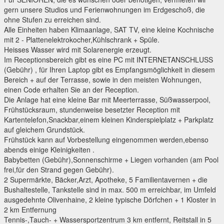
gern unsere Studios und Ferienwohnungen im Erdgeschoß, die
ohne Stufen zu erreichen sind.
Alle Einheiten haben Klimaanlage, SAT TV, eine kleine Kochnische
mit 2 - Plattenelektrokocher,Kühlschrank + Spüle.
Heisses Wasser wird mit Solarenergie erzeugt.
Im Receptionsbereich gibt es eine PC mit INTERNETANSCHLUSS
(Gebühr) , für Ihren Laptop gibt es Empfangsmöglichkeit in diesem
Bereich + auf der Terrasse, sowie in den meisten Wohnungen,
einen Code erhalten Sie an der Reception.
Die Anlage hat eine kleine Bar mit Meerterrasse, Süßwasserpool,
Frühstücksraum, stundenweise besetzter Reception mit
Kartentelefon,Snackbar,einem kleinen Kinderspielplatz + Parkplatz
auf gleichem Grundstück.
Frühstück kann auf Vorbestellung eingenommen werden,ebenso
abends einige Kleinigkeiten .
Babybetten (Gebühr),Sonnenschirme + Liegen vorhanden (am Pool
frei,für den Strand gegen Gebühr).
2 Supermärkte, Bäcker,Arzt, Apotheke, 5 Familientavernen + die
Bushaltestelle, Tankstelle sind in max. 500 m erreichbar, im Umfeld
ausgedehnte Olivenhaine, 2 kleine typische Dörfchen + 1 Kloster in
2 km Entfernung
Tennis-,Tauch- + Wassersportzentrum 3 km entfernt, Reitstall in 5