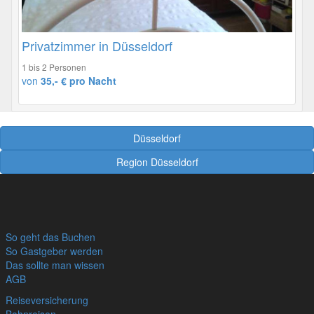
Privatzimmer in Düsseldorf
1 bis 2 Personen
von
35,- € pro Nacht
Düsseldorf
Region Düsseldorf
So geht das Buchen
So Gastgeber werden
Das sollte man wissen
AGB
Reiseversicherung