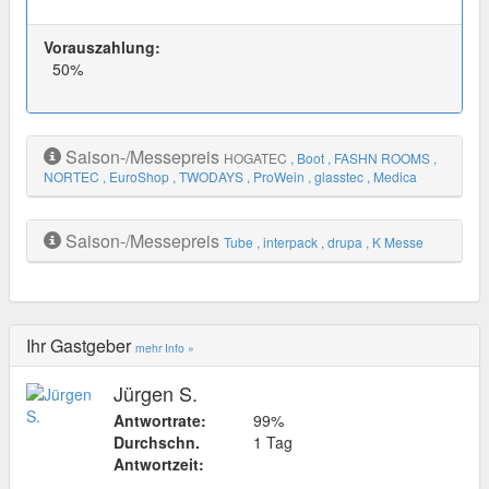
Vorauszahlung:
50%
Saison-/Messepreis
HOGATEC
, Boot
, FASHN ROOMS
,
NORTEC
, EuroShop
, TWODAYS
, ProWein
, glasstec
, Medica
Saison-/Messepreis
Tube
, interpack
, drupa
, K Messe
Ihr Gastgeber
mehr Info »
Jürgen S.
Antwortrate:
99%
Durchschn.
1 Tag
Antwortzeit: