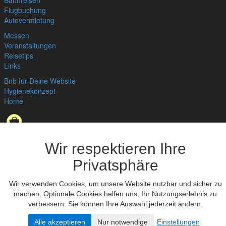
Bahnreisen
Flugbuchung
Autovermietung
Messen
Veranstaltungen
Reisetips
Links
Bnb für Deine Website
Hygienekonzept
Home
Datenschutzerklärung
,
Impressum
© bedandbreakfast.de 2026
Wir respektieren Ihre
Privatsphäre
Wir verwenden Cookies, um unsere Website nutzbar und sicher zu
machen. Optionale Cookies helfen uns, Ihr Nutzungserlebnis zu
verbessern. Sie können Ihre Auswahl jederzeit ändern.
Alle akzeptieren
Nur notwendige
Einstellungen