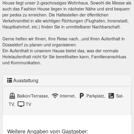
House liegt unser 2-geschossiges Wohnhaus. Sowohl die Messe als
auch das Fashion House liegen in nächster Nähe und sind bequem
per pedes zu erreichen. Die Haltestellen der öffentlichen
Verkehrsmittel in alle wichtigen Richtungen (Flughafen, Innenstadt,
Hauptbahnhof, etc.) finden Sie in unmittelbarer Nachbarschaft.
Gerne helfen wir Ihnen, Ihre Reise nach...und Ihren Aufenthalt in
Düsseldorf zu planen und organisieren.
Ein Aufenthalt in unserem Hause bietet das, was der normale
Hotelaufenthalt nicht für Sie bereithalten kann, Familienanschluss
und Kommunikation.
Ausstattung
balcony
wifi
local_parking
satellite
Balkon/Terrasse,
Internet,
Parkplatz,
Sat-
tv
TV,
TV
Weitere Angaben vom Gastgeber: