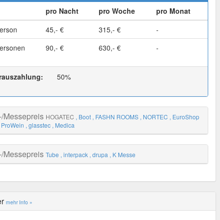
pro Nacht
pro Woche
pro Monat
erson
45,- €
315,- €
-
ersonen
90,- €
630,- €
-
rauszahlung:
50%
-/Messepreis
HOGATEC
, Boot
, FASHN ROOMS
, NORTEC
, EuroShop
, ProWein
, glasstec
, Medica
-/Messepreis
Tube
, interpack
, drupa
, K Messe
er
mehr Info »