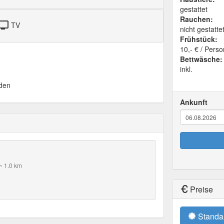
gestattet
Rauchen:
tv
TV
nicht gestatte
Frühstück:
10,- € / Perso
Bettwäsche:
inkl.
den
Ankunft
~ 1.0 km
Preise
Standa