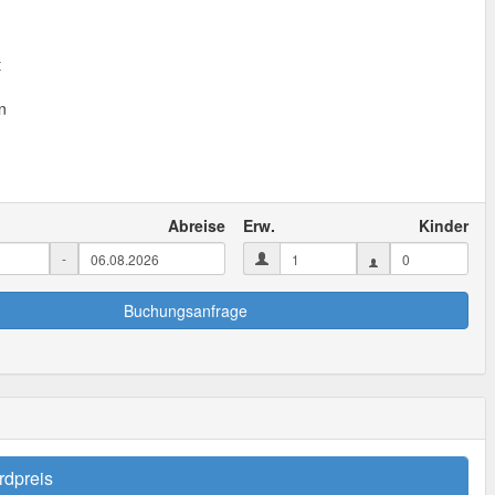
t
n
Abreise
Erw.
Kinder
-
Buchungsanfrage
rdpreis