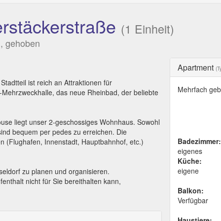
rstäckerstraße
(1 Einheit)
m, gehoben
Apartment
(T
adtteil ist reich an Attraktionen für
Mehrfach geb
t-Mehrzweckhalle, das neue Rheinbad, der beliebte
use liegt unser 2-geschossiges Wohnhaus. Sowohl
sind bequem per pedes zu erreichen. Die
Badezimmer:
gen (Flughafen, Innenstadt, Hauptbahnhof, etc.)
eigenes
Küche:
eigene
seldorf zu planen und organisieren.
nthalt nicht für Sie bereithalten kann,
Balkon:
Verfügbar
Haustiere: