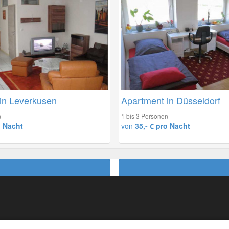
in Leverkusen
Apartment in Düsseldorf
n
1 bis 3 Personen
o Nacht
von
35,- € pro Nacht
eiseversicherung
Messen