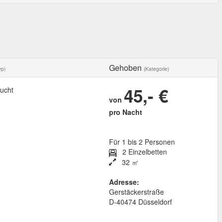
Gehoben
yp)
(Kategorie)
45,- €
ucht
von
pro Nacht
Für 1 bis 2 Personen
2 Einzelbetten
32 ㎡
Adresse:
Gerstäckerstraße
D
-
40474
Düsseldorf