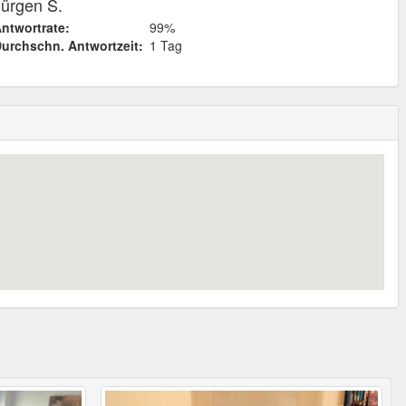
Jürgen S.
ntwortrate:
99%
urchschn. Antwortzeit:
1 Tag