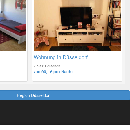
Wohnung in Düsseldorf
2 bis 2 Personen
von
90,- € pro Nacht
Region Düsseldorf
Bnb für Deine Website