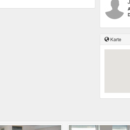
A
D
Karte