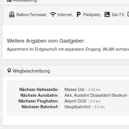
balcony
wifi
local_parking
satellite
Balkon/Terrasse,
Internet,
Parkplatz,
Sat-TV,
Weitere Angaben vom Gastgeber:
Appartment im Erdgeschoß mit separatem Eingang, WLAN vorhan
Wegbeschreibung
Nächste Haltestelle:
Messe-Ost
~ 0.50 km
Nächste Autobahn:
A44; Ausfahrt Düsseldorf-Stockum
Nächster Flughafen:
Airport DUS
~ 2.0 km
Nächster Bahnhof:
Hauptbahnhof
~ 5.0 km