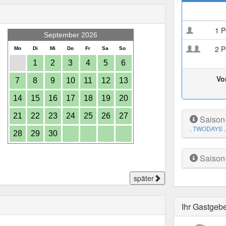
1 P
September 2026
2 P
Mo
Di
Mi
Do
Fr
Sa
So
1
2
3
4
5
6
Vo
7
8
9
10
11
12
13
14
15
16
17
18
19
20
21
22
23
24
25
26
27
Saison
, TWODAYS
28
29
30
Saison
später
Ihr Gastgeb