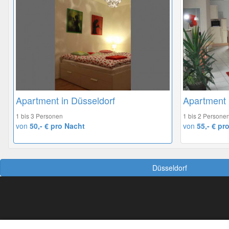
Apartment in Düsseldorf
Apartment 
1 bis 3 Personen
1 bis 2 Persone
von
50,- € pro Nacht
von
55,- € pr
Düsseldorf
So geht das Buchen
R