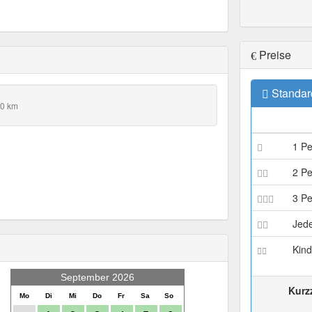
Preise
Standar
.0 km
1 P
2 P
3 P
Jede
Kind
September 2026
Kurz
Mo
Di
Mi
Do
Fr
Sa
So