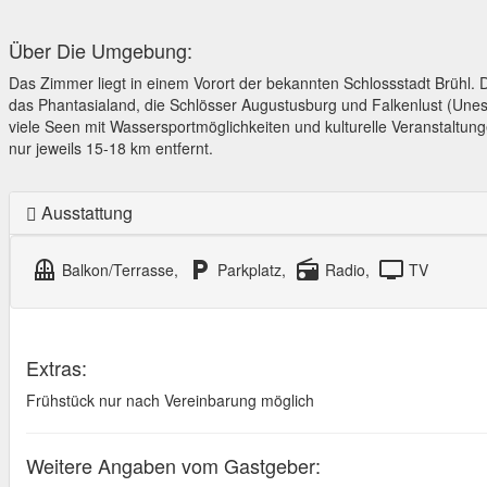
Über Die Umgebung:
Das Zimmer liegt in einem Vorort der bekannten Schlossstadt Brühl. Da
das Phantasialand, die Schlösser Augustusburg und Falkenlust (Une
viele Seen mit Wassersportmöglichkeiten und kulturelle Veranstaltun
nur jeweils 15-18 km entfernt.
Ausstattung
balcony
local_parking
radio
tv
Balkon/Terrasse,
Parkplatz,
Radio,
TV
Extras:
Frühstück nur nach Vereinbarung möglich
Weitere Angaben vom Gastgeber: