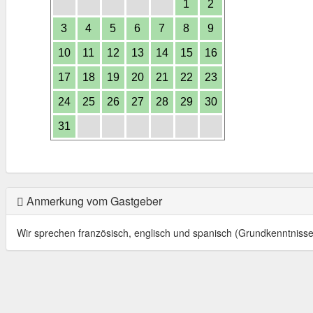
1
2
3
4
5
6
7
8
9
10
11
12
13
14
15
16
17
18
19
20
21
22
23
24
25
26
27
28
29
30
31
Anmerkung vom Gastgeber
Wir sprechen französisch, englisch und spanisch (Grundkenntnisse