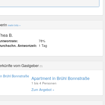
berin
mehr Info »
Thea B.
ntwortrate:
78%
urchschn. Antwortzeit:
1 Tag
erkünfte vom Gastgeber
(1)
Apartment in Brühl Bonnstraße
1 bis 4 Personen
Zum Angebot »