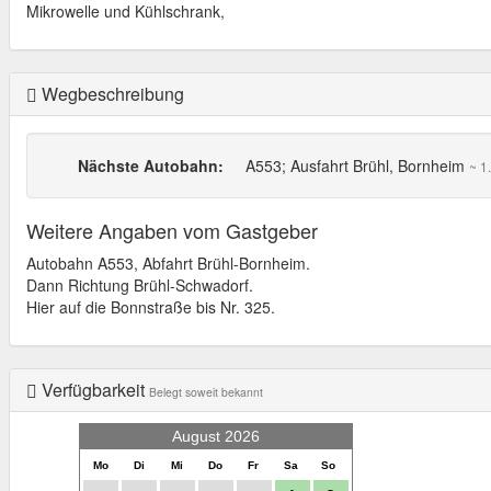
Mikrowelle und Kühlschrank,
Wegbeschreibung
Nächste Autobahn:
A553; Ausfahrt Brühl, Bornheim
~ 1
Weitere Angaben vom Gastgeber
Autobahn A553, Abfahrt Brühl-Bornheim.
Dann Richtung Brühl-Schwadorf.
Hier auf die Bonnstraße bis Nr. 325.
Verfügbarkeit
Belegt soweit bekannt
August 2026
Mo
Di
Mi
Do
Fr
Sa
So