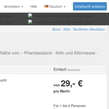
Anmelden
Hilfe
Deutsch
Unterkunft anbieten
Bonn
Köln
Nordrhein-Westfalen
 Nähe von: - Phantasialand - Köln und Kölnmesse -
Einfach
(Kategorie)
29,- €
ucht
von
pro Nacht
Für 1 bis 4 Personen