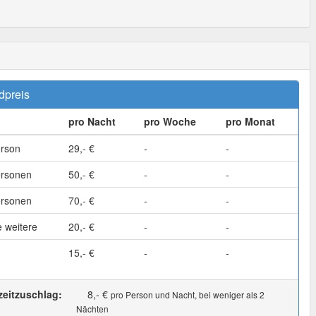
dpreis
pro Nacht
pro Woche
pro Monat
erson
29,- €
-
-
ersonen
50,- €
-
-
ersonen
70,- €
-
-
 weitere
20,- €
-
-
15,- €
-
-
zeitzuschlag:
8,- €
pro Person und Nacht, bei weniger als 2
Nächten