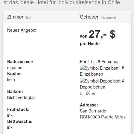
ist das ideale Hotel für Individualreisende in Chile
Zimmer
Gehoben
(Typ)
(Kategorie)
27,- $
Neues Angebot
von
pro Nacht
Badezimmer:
Für 1 bis 8 Personen
eigenes
6
Küche:
Einzelbetten
kein
2
Doppelbetten
Balkon:
20 ㎡
Nicht verfügbar
Adresse:
Frühstück:
San Bernardo
inkl.
RCH
-
0000
Puerto Varas
Bettwäsche:
inkl.