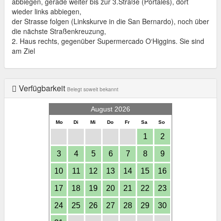
abbiegen, gerade weiter bis zur 3.Straße (Portales), dort
wieder links abbiegen,
der Strasse folgen (Linkskurve in die San Bernardo), noch über
die nächste Straßenkreuzung,
2. Haus rechts, gegenüber Supermercado O‘Higgins. Sie sind
am Ziel
Verfügbarkeit
Belegt soweit bekannt
August 2026
Mo
Di
Mi
Do
Fr
Sa
So
1
2
3
4
5
6
7
8
9
10
11
12
13
14
15
16
17
18
19
20
21
22
23
24
25
26
27
28
29
30