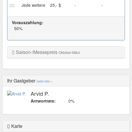
Jede weitere
25,- $
-
-
Vorauszahlung:
50%
Saison-/Messepreis
Oktober-März
Ihr Gastgeber
mehr Info »
Arvid P.
Antwortrate:
0%
Karte