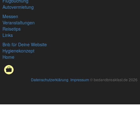
Flugbuchung
Autovermietung
Messen
Veranstaltungen
Reisetips
Links
Bnb für Deine Website
Hygienekonzept
Home
Datenschutzerklärung
,
Impressum
© bedandbreakfast.de 2026