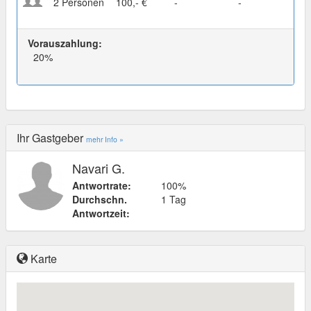
2 Personen
100,- €
-
-
Vorauszahlung:
20%
Ihr Gastgeber
mehr Info »
Navari G.
Antwortrate:
100%
Durchschn.
1 Tag
Antwortzeit:
Karte