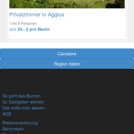
Privatzimmer in Aggius
1 bis 8 Personen
von
30,- € pro Nacht
Camaiore
Region Italien
So geht das Buchen
So Gastgeber werden
Das sollte man wissen
AGB
Reiseversicherung
Bahnreisen