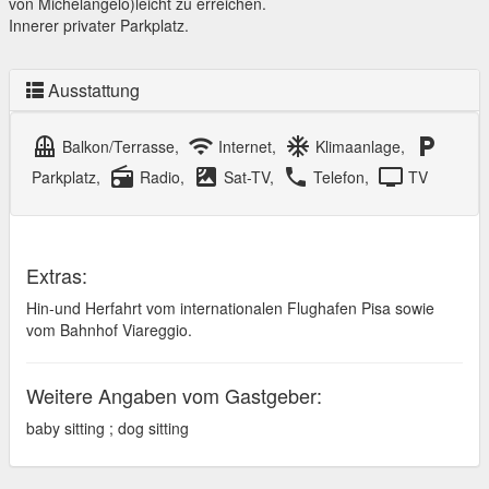
von Michelangelo)leicht zu erreichen.
Innerer privater Parkplatz.
Ausstattung
balcony
wifi
ac_unit
local_parking
Balkon/Terrasse,
Internet,
Klimaanlage,
radio
satellite
local_phone
tv
Parkplatz,
Radio,
Sat-TV,
Telefon,
TV
Extras:
Hin-und Herfahrt vom internationalen Flughafen Pisa sowie
vom Bahnhof Viareggio.
Weitere Angaben vom Gastgeber:
baby sitting ; dog sitting