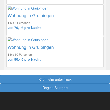
Wohnung in Gruibingen
1 bis 6 Personen
von
70,- € pro Nacht
Wohnung in Gruibingen
1 bis 10 Personen
von
80,- € pro Nacht
Kirchheim unter Teck
Region Stuttgart