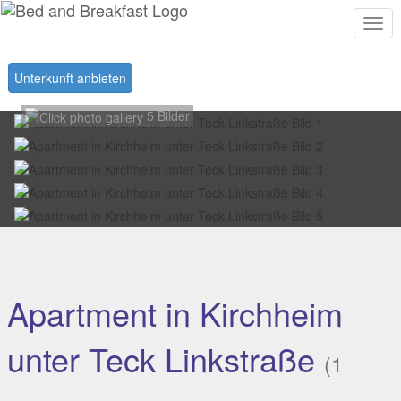
Togg
navi
Unterkunft anbieten
5 Bilder
Apartment in Kirchheim
unter Teck Linkstraße
(1