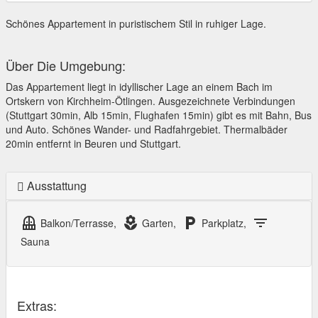
Schönes Appartement in puristischem Stil in ruhiger Lage.
Über Die Umgebung:
Das Appartement liegt in idyllischer Lage an einem Bach im
Ortskern von Kirchheim-Ötlingen. Ausgezeichnete Verbindungen
(Stuttgart 30min, Alb 15min, Flughafen 15min) gibt es mit Bahn, Bus
und Auto. Schönes Wander- und Radfahrgebiet. Thermalbäder
20min entfernt in Beuren und Stuttgart.
Ausstattung
balcony
local_florist
local_parking
filter_list
Balkon/Terrasse,
Garten,
Parkplatz,
Sauna
Extras: