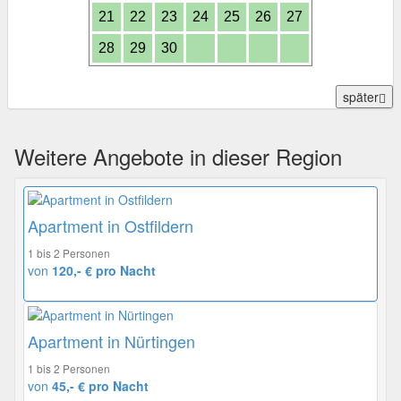
21
22
23
24
25
26
27
28
29
30
später
Weitere Angebote in dieser Region
Apartment in Ostfildern
1 bis 2 Personen
von
120,- € pro Nacht
Apartment in Nürtingen
1 bis 2 Personen
von
45,- € pro Nacht