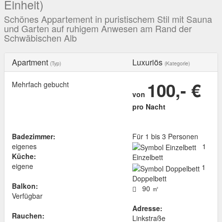
Einheit)
Schönes Appartement in puristischem Stil mit Sauna
und Garten auf ruhigem Anwesen am Rand der
Schwäbischen Alb
Apartment
Luxuriös
(Typ)
(Kategorie)
100,- €
Mehrfach gebucht
von
pro Nacht
Badezimmer:
Für 1 bis 3 Personen
eigenes
1
Küche:
Einzelbett
eigene
1
Doppelbett
Balkon:
90 ㎡
Verfügbar
Adresse:
Rauchen:
Linkstraße