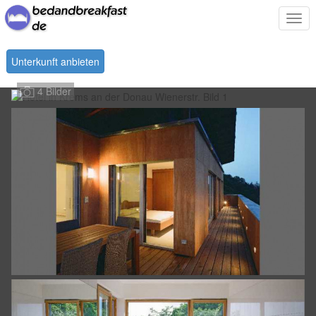
Togg
navi
Unterkunft anbieten
4 Bilder