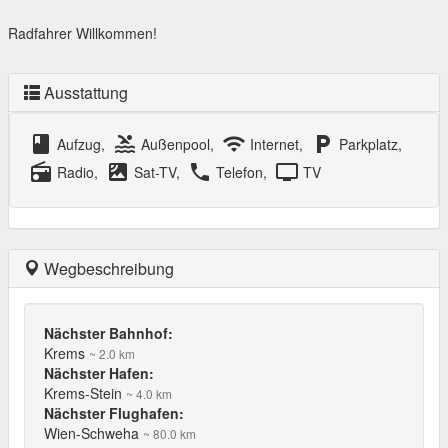
Radfahrer Willkommen!
Ausstattung
class
pool
wifi
local_parking
Aufzug,
Außenpool,
Internet,
Parkplatz,
radio
satellite
local_phone
tv
Radio,
Sat-TV,
Telefon,
TV
Wegbeschreibung
Nächster Bahnhof:
Krems
~ 2.0 km
Nächster Hafen:
Krems-Stein
~ 4.0 km
Nächster Flughafen:
Wien-Schweha
~ 80.0 km