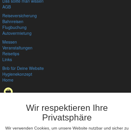
Das sollte man wissen
AGB
Reiseversicherung
Bahnreisen
Flugbuchung
Autovermietung
Messen
Veranstaltungen
Reisetips
Links
Bnb für Deine Website
Hygienekonzept
Home
Datenschutzerklärung
,
Impressum
© bedandbreakfast.de 2026
Wir respektieren Ihre
Privatsphäre
Wir verwenden Cookies, um unsere Website nutzbar und sicher zu