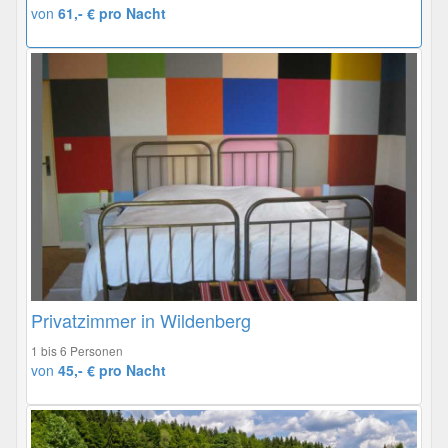
von
61,- € pro Nacht
Privatzimmer in Wildenberg
1 bis 6 Personen
von
45,- € pro Nacht