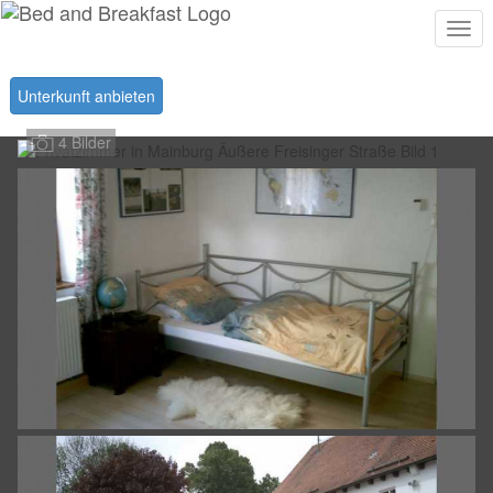
Togg
navi
Unterkunft anbieten
4 Bilder