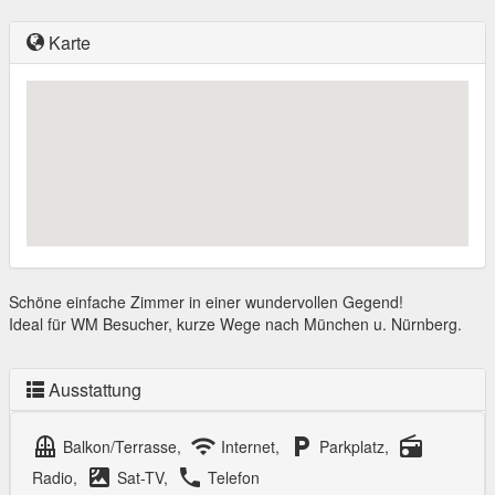
Karte
Schöne einfache Zimmer in einer wundervollen Gegend!
Ideal für WM Besucher, kurze Wege nach München u. Nürnberg.
Ausstattung
balcony
wifi
local_parking
radio
Balkon/Terrasse,
Internet,
Parkplatz,
satellite
local_phone
Radio,
Sat-TV,
Telefon