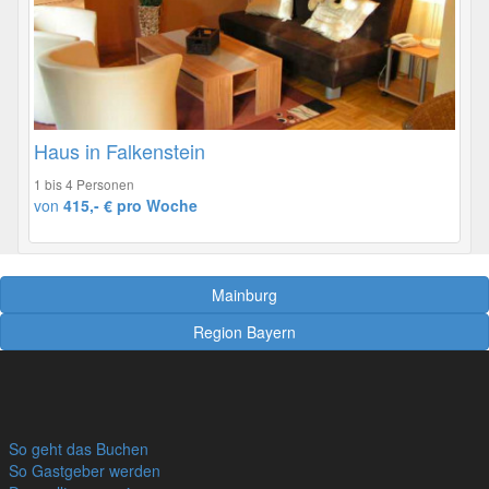
Haus in Falkenstein
1 bis 4 Personen
von
415,- € pro Woche
Mainburg
Region Bayern
So geht das Buchen
So Gastgeber werden