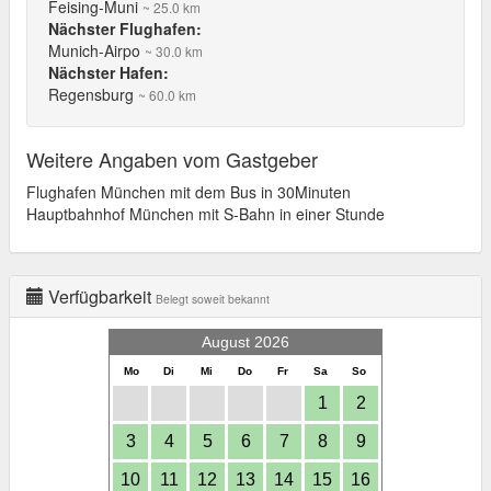
Feising-Muni
~ 25.0 km
Nächster Flughafen:
Munich-Airpo
~ 30.0 km
Nächster Hafen:
Regensburg
~ 60.0 km
Weitere Angaben vom Gastgeber
Flughafen München mit dem Bus in 30Minuten
Hauptbahnhof München mit S-Bahn in einer Stunde
Verfügbarkeit
Belegt soweit bekannt
August 2026
Mo
Di
Mi
Do
Fr
Sa
So
1
2
3
4
5
6
7
8
9
10
11
12
13
14
15
16