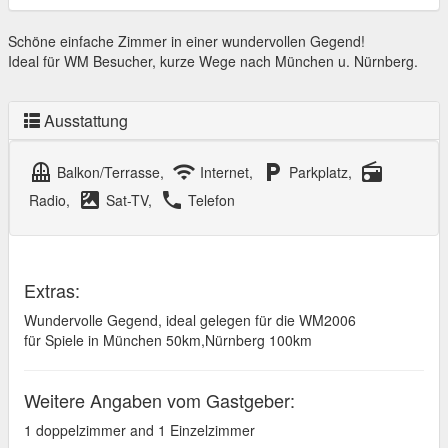
Schöne einfache Zimmer in einer wundervollen Gegend!
Ideal für WM Besucher, kurze Wege nach München u. Nürnberg.
Ausstattung
balcony
wifi
local_parking
radio
Balkon/Terrasse,
Internet,
Parkplatz,
satellite
local_phone
Radio,
Sat-TV,
Telefon
Extras:
Wundervolle Gegend, ideal gelegen für die WM2006
für Spiele in München 50km,Nürnberg 100km
Weitere Angaben vom Gastgeber:
1 doppelzimmer and 1 Einzelzimmer