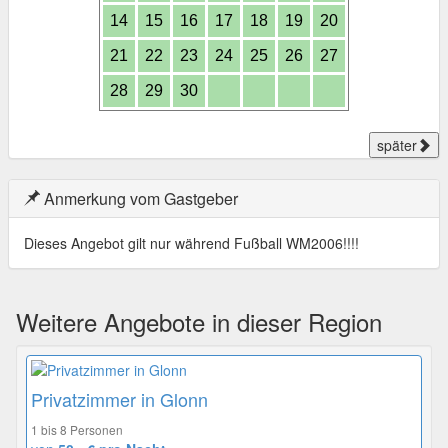
14
15
16
17
18
19
20
21
22
23
24
25
26
27
28
29
30
später
Anmerkung vom Gastgeber
Dieses Angebot gilt nur während Fußball WM2006!!!!
Weitere Angebote in dieser Region
Privatzimmer in Glonn
1 bis 8 Personen