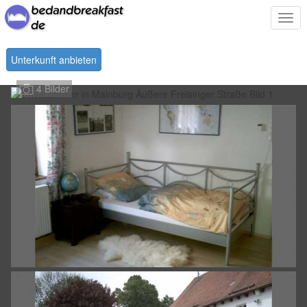
Togg
navi
Unterkunft anbieten
4 Bilder