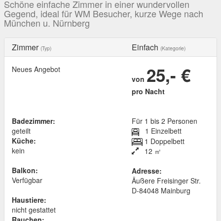
Schöne einfache Zimmer in einer wundervollen
Gegend, ideal für WM Besucher, kurze Wege nach
München u. Nürnberg
Zimmer
Einfach
(Typ)
(Kategorie)
25,- €
Neues Angebot
von
pro Nacht
Badezimmer:
Für 1 bis 2 Personen
geteilt
1 Einzelbett
Küche:
1 Doppelbett
kein
12 ㎡
Balkon:
Adresse:
Verfügbar
Äußere Freisinger Str.
D
-
84048
Mainburg
Haustiere:
nicht gestattet
Rauchen: