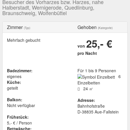
Besucher des Vorharzes bzw. Harzes, nahe
Halberstadt, Wernigerode, Quedlinburg,
Braunschweig, Wolfenbüttel
Zimmer
Gehoben
(Typ)
(Kategorie)
25,- €
Mehrfach gebucht
von
pro Nacht
Badezimmer:
Für 1 bis 9 Personen
eigenes
6
Küche:
Einzelbetten
geteilt
24 ㎡
Balkon:
Adresse:
Nicht verfügbar
Bahnhofstraße
D
-
38835
Aue-Fallstein
Frühstück:
5,- € / Person
Bettwäsche: