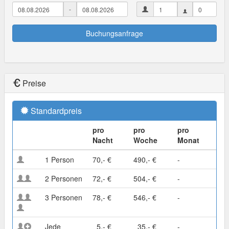
-
Buchungsanfrage
Preise
Standardpreis
pro
pro
pro
Nacht
Woche
Monat
1 Person
70,- €
490,- €
-
2 Personen
72,- €
504,- €
-
3 Personen
78,- €
546,- €
-
Jede
5,- €
35,- €
-