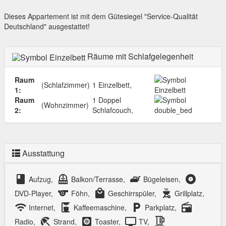
Dieses Appartement ist mit dem Gütesiegel "Service-Qualität
Deutschland" ausgestattet!
Räume mit Schlafgelegenheit
Raum
(Schlafzimmer)
1 Einzelbett,
1:
Raum
1 Doppel
(Wohnzimmer)
2:
Schlafcouch,
Ausstattung
class
balcony
iron
album
Aufzug,
Balkon/Terrasse,
Bügeleisen,
sports
local_mall
outdoor_grill
DVD-Player,
Föhn,
Geschirrspüler,
Grillplatz,
wifi
coffee_maker
local_parking
radio
Internet,
Kaffeemaschine,
Parkplatz,
kettle
beach_access
hvac
tv
Radio,
Strand,
Toaster,
TV,