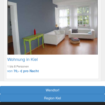
Wohnung in Kiel
1 bis 8 Personen
von
70,- € pro Nacht
Wendtorf
Region Kiel