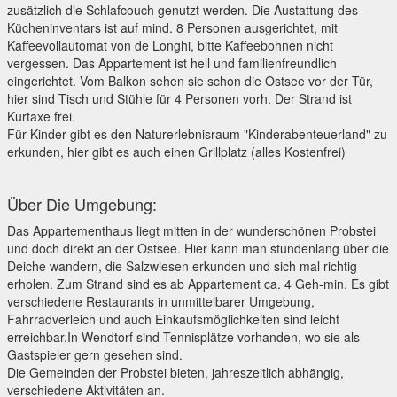
zusätzlich die Schlafcouch genutzt werden. Die Austattung des
Kücheninventars ist auf mind. 8 Personen ausgerichtet, mit
Kaffeevollautomat von de Longhi, bitte Kaffeebohnen nicht
vergessen. Das Appartement ist hell und familienfreundlich
eingerichtet. Vom Balkon sehen sie schon die Ostsee vor der Tür,
hier sind Tisch und Stühle für 4 Personen vorh. Der Strand ist
Kurtaxe frei.
Für Kinder gibt es den Naturerlebnisraum "Kinderabenteuerland" zu
erkunden, hier gibt es auch einen Grillplatz (alles Kostenfrei)
Über Die Umgebung:
Das Appartementhaus liegt mitten in der wunderschönen Probstei
und doch direkt an der Ostsee. Hier kann man stundenlang über die
Deiche wandern, die Salzwiesen erkunden und sich mal richtig
erholen. Zum Strand sind es ab Appartement ca. 4 Geh-min. Es gibt
verschiedene Restaurants in unmittelbarer Umgebung,
Fahrradverleich und auch Einkaufsmöglichkeiten sind leicht
erreichbar.In Wendtorf sind Tennisplätze vorhanden, wo sie als
Gastspieler gern gesehen sind.
Die Gemeinden der Probstei bieten, jahreszeitlich abhängig,
verschiedene Aktivitäten an.