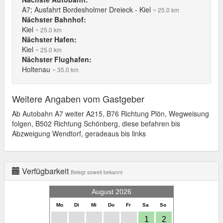
A7; Ausfahrt Bordesholmer Dreieck - Kiel
~ 25.0 km
Nächster Bahnhof:
Kiel
~ 25.0 km
Nächster Hafen:
Kiel
~ 25.0 km
Nächster Flughafen:
Holtenau
~ 35.0 km
Weitere Angaben vom Gastgeber
Ab Autobahn A7 weiter A215, B76 Richtung Plön, Wegweisung
folgen, B502 Richtung Schönberg, diese befahren bis
Abzweigung Wendtorf, geradeaus bis links
Verfügbarkeit
Belegt soweit bekannt
August 2026
Mo
Di
Mi
Do
Fr
Sa
So
1
2