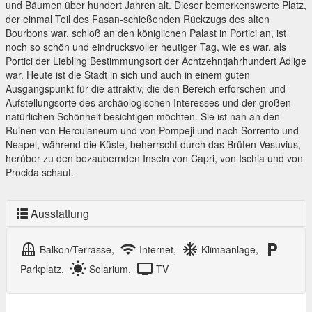
und Bäumen über hundert Jahren alt. Dieser bemerkenswerte Platz,
der einmal Teil des Fasan-schießenden Rückzugs des alten
Bourbons war, schloß an den königlichen Palast in Portici an, ist
noch so schön und eindrucksvoller heutiger Tag, wie es war, als
Portici der Liebling Bestimmungsort der Achtzehntjahrhundert Adlige
war. Heute ist die Stadt in sich und auch in einem guten
Ausgangspunkt für die attraktiv, die den Bereich erforschen und
Aufstellungsorte des archäologischen Interesses und der großen
natürlichen Schönheit besichtigen möchten. Sie ist nah an den
Ruinen von Herculaneum und von Pompeji und nach Sorrento und
Neapel, während die Küste, beherrscht durch das Brüten Vesuvius,
herüber zu den bezaubernden Inseln von Capri, von Ischia und von
Procida schaut.
Ausstattung
balcony
wifi
ac_unit
local_parking
Balkon/Terrasse,
Internet,
Klimaanlage,
wb_sunny
tv
Parkplatz,
Solarium,
TV