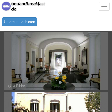
Togg
navi
Unterkunft anbieten
4 Bilder