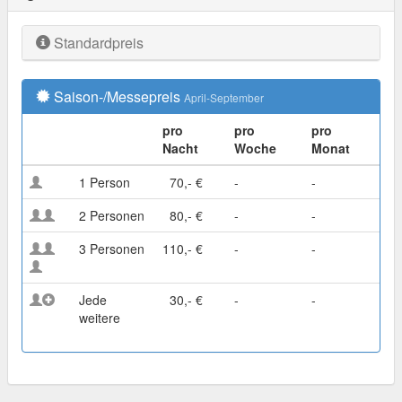
Standardpreis
Saison-/Messepreis
April-September
pro
pro
pro
Nacht
Woche
Monat
1 Person
70,- €
-
-
2 Personen
80,- €
-
-
3 Personen
110,- €
-
-
Jede
30,- €
-
-
weitere