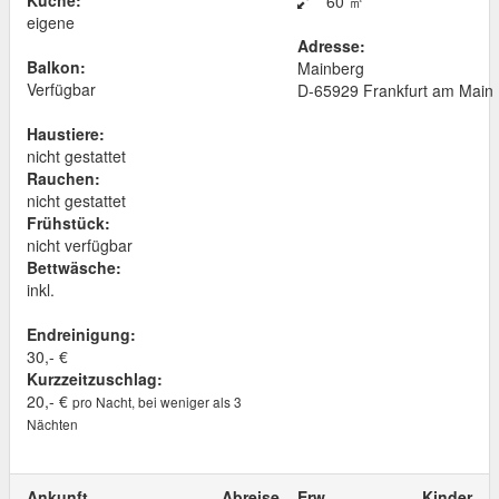
Küche:
60 ㎡
eigene
Adresse:
Balkon:
Mainberg
Verfügbar
D
-
65929
Frankfurt am Main
Haustiere:
nicht gestattet
Rauchen:
nicht gestattet
Frühstück:
nicht verfügbar
Bettwäsche:
inkl.
Endreinigung:
30,- €
Kurzzeitzuschlag:
20,- €
pro Nacht, bei weniger als 3
Nächten
Ankunft
Abreise
Erw.
Kinder