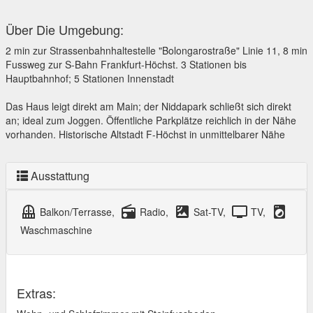
Über Die Umgebung:
2 min zur Strassenbahnhaltestelle "Bolongarostraße" Linie 11, 8 min
Fussweg zur S-Bahn Frankfurt-Höchst. 3 Stationen bis
Hauptbahnhof; 5 Stationen Innenstadt
Das Haus leigt direkt am Main; der Niddapark schließt sich direkt
an; ideal zum Joggen. Öffentliche Parkplätze reichlich in der Nähe
vorhanden. Historische Altstadt F-Höchst in unmittelbarer Nähe
Ausstattung
balcony
radio
satellite
tv
local_laundry_service
Balkon/Terrasse,
Radio,
Sat-TV,
TV,
Waschmaschine
Extras: