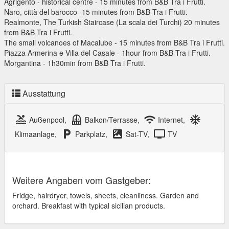
Agrigento - historical centre - 15 minutes from B&B Tra i Frutti.
Naro, città del barocco- 15 minutes from B&B Tra i Frutti.
Realmonte, The Turkish Staircase (La scala dei Turchi) 20 minutes
from B&B Tra i Frutti.
The small volcanoes of Macalube - 15 minutes from B&B Tra i Frutti.
Piazza Armerina e Villa del Casale - 1hour from B&B Tra i Frutti.
Morgantina - 1h30min from B&B Tra i Frutti.
Ausstattung
pool
balcony
wifi
ac_unit
Außenpool,
Balkon/Terrasse,
Internet,
local_parking
satellite
tv
Klimaanlage,
Parkplatz,
Sat-TV,
TV
Weitere Angaben vom Gastgeber:
Fridge, hairdryer, towels, sheets, cleanliness. Garden and
orchard. Breakfast with typical sicilian products.