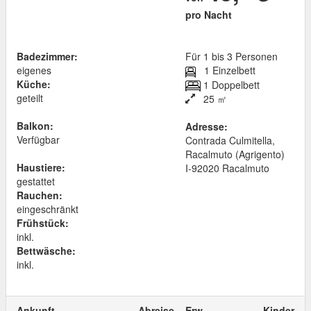
pro Nacht
Badezimmer:
Für 1 bis 3 Personen
eigenes
1 Einzelbett
Küche:
1 Doppelbett
geteilt
25 ㎡
Balkon:
Adresse:
Verfügbar
Contrada Culmitella,
Racalmuto (Agrigento)
Haustiere:
I
-
92020
Racalmuto
gestattet
Rauchen:
eingeschränkt
Frühstück:
inkl.
Bettwäsche:
inkl.
Ankunft
Abreise
Erw.
Kinder