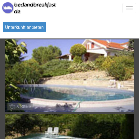
Togg
navi
Unterkunft anbieten
8 Bilder