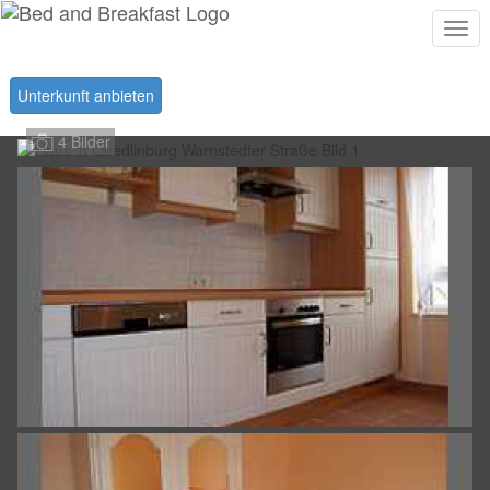
Togg
navi
Unterkunft anbieten
4 Bilder