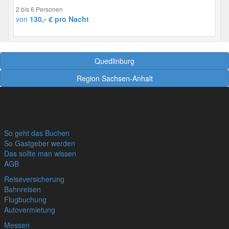
2 bis 6 Personen
von
130,- € pro Nacht
Quedlinburg
Region Sachsen-Anhalt
So geht das Buchen
So Gastgeber werden
Das sollte man wissen
AGB
Reiseversicherung
Bahnreisen
Flugbuchung
Autovermietung
Messen