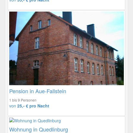
Pension in Aue-Fallstein
1 bis 9 Personen
von
25,- € pro Nacht
Wohnung in Quedlinburg