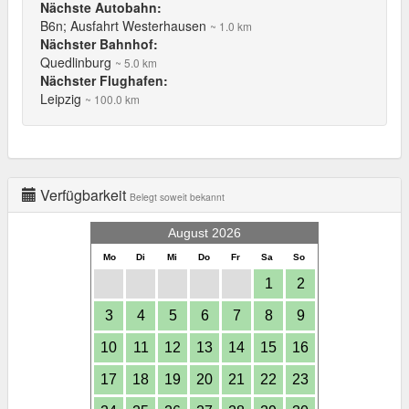
Nächste Autobahn:
B6n; Ausfahrt Westerhausen
~ 1.0 km
Nächster Bahnhof:
Quedlinburg
~ 5.0 km
Nächster Flughafen:
Leipzig
~ 100.0 km
Verfügbarkeit
Belegt soweit bekannt
August 2026
Mo
Di
Mi
Do
Fr
Sa
So
1
2
3
4
5
6
7
8
9
10
11
12
13
14
15
16
17
18
19
20
21
22
23