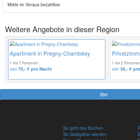
Miete im Voraus bezahlbar
Weitere Angebote in dieser Region
Apartment in Pregny-Chambésy
Privatzimme
1 bis 7 Personen
1 bis 2 Persone
von
75,- ₣ pro Nacht
von
35,- ₣ pr
Biel
So geht das Buchen
R
So Gastgeber werden