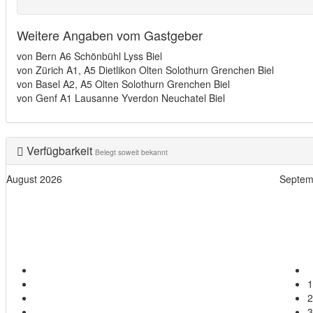
Weitere Angaben vom Gastgeber
von Bern A6 Schönbühl Lyss Biel
von Zürich A1, A5 Dietlikon Olten Solothurn Grenchen Biel
von Basel A2, A5 Olten Solothurn Grenchen Biel
von Genf A1 Lausanne Yverdon Neuchatel Biel
Verfügbarkeit
Belegt soweit bekannt
August 2026
Septem
Mo
Di
Mi
Do
Fr
Sa
So
1
2
3