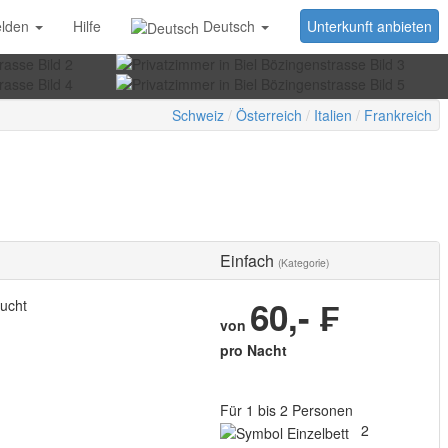
lden
Hilfe
Deutsch
Unterkunft anbieten
Schweiz
Österreich
Italien
Frankreich
Einfach
(Kategorie)
60,- ₣
ucht
von
pro Nacht
Für 1 bis 2 Personen
2