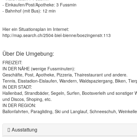
- Einkaufen/Post/Apotheke: 3 Fussmin
- Bahnhof (mit Bus): 12 min
Hier ein Situationsplan im Internet:
http://map.search.ch/2504-biel-bienne/boezingenstr.113
Über Die Umgebung:
FREIZEIT:
IN DER NÄHE (wenige Fussminuten):
Geschäfte, Post, Apotheke, Pizzeria, Thairestaurant und andere.
Tennis, Eisstadion-Eislaufen, Wandern, Waldspaziergang, Biken, Tier
IN DER STADT:
Hallenbad, Strandbäder, Segeln, Surfen, Bootsverleih und sonstiger 
und Discos, Shoping, etc.
IN DER REGION:
Ballonfahrten, Paragliding, Ski und Langlauf, Schneeschuh, Weinkell
Ausstattung