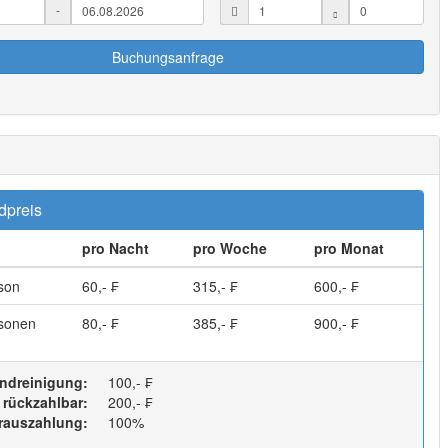
-
Buchungsanfrage
dpreis
pro Nacht
pro Woche
pro Monat
son
60,- ₣
315,- ₣
600,- ₣
sonen
80,- ₣
385,- ₣
900,- ₣
ndreinigung:
100,- ₣
 rückzahlbar:
200,- ₣
rauszahlung:
100%