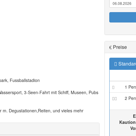
Preise
Standar
park, Fussballstadion
1 Per
Wassersport, 3-Seen-Fahrt mit Schiff, Museen, Pubs
2 Per
er m. Degustationen,Reiten, und vieles mehr
E
Kaution
Vo