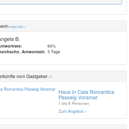
berin
mehr Info »
Angela B.
ntwortrate:
60%
urchschn. Antwortzeit:
3 Tage
erkünfte vom Gastgeber
(1)
Haus in Cala Romantica
Passeig Voramar
1 bis 8 Personen
Zum Angebot »