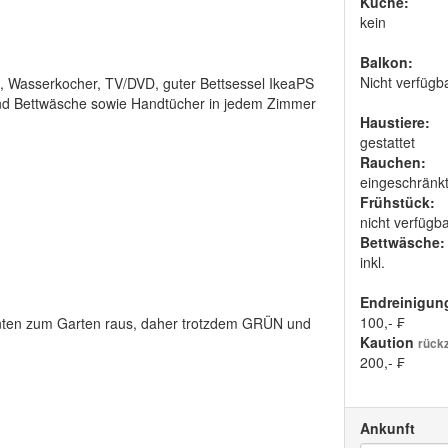
Küche:
kein
Balkon:
Nicht verfügb
le, Wasserkocher, TV/DVD, guter Bettsessel IkeaPS
 und Bettwäsche sowie Handtücher in jedem Zimmer
Haustiere:
gestattet
Rauchen:
eingeschränk
Frühstück:
nicht verfügb
Bettwäsche:
inkl.
Endreinigun
100,- ₣
inten zum Garten raus, daher trotzdem GRÜN und
Kaution
rück
200,- ₣
Ankunft