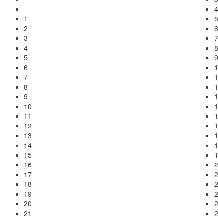
4
1
5
2
6
3
7
4
8
5
9
6
1
7
1
8
1
9
1
10
1
11
1
12
1
13
1
14
1
15
1
16
2
17
2
18
2
19
2
20
2
21
2