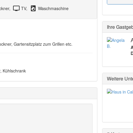
tv
local_laundry_service
ckner,
TV,
Waschmaschine
Ihre Gastge
kner, Gartensitzplatz zum Grillen etc.
A
D
r, Kühlschrank
Weitere Unt