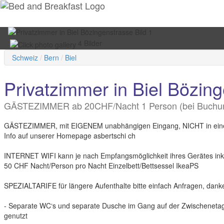
4 Bilder
Schweiz
Bern
Biel
Privatzimmer in Biel Bözin
GÄSTEZIMMER ab 20CHF/Nacht 1 Person (bei Buchung 
GÄSTEZIMMER, mit EIGENEM unabhängigen Eingang, NICHT in einer P
Info auf unserer Homepage asbertschi ch
INTERNET WIFI kann je nach Empfangsmöglichkeit ihres Gerätes ink
50 CHF Nacht/Person pro Nacht Einzelbett/Bettsessel IkeaPS
SPEZIALTARIFE für längere Aufenthalte bitte einfach Anfragen, dank
- Separate WC‘s und separate Dusche im Gang auf der Zwischenet
genutzt