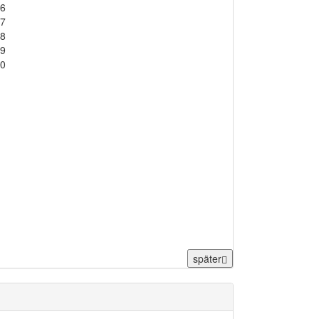
6
7
8
9
0
später