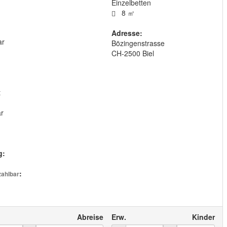
Einzelbetten
8 ㎡
Adresse:
ar
Bözingenstrasse
CH
-
2500
Biel
t
ar
g:
:
zahlbar
Abreise
Erw.
Kinder