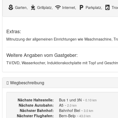
local_florist
outdoor_grill
wifi
local_parking
local_laundry_service
Garten,
Grillplatz,
Internet,
Parkplatz,
Tro
Extras:
Mitnutzung der allgemeinen Einrichtungen wie Waschmaschine, Troc
Weitere Angaben vom Gastgeber:
TV/DVD, Wasserkocher, Induktionskochplatte mit Topf und Geschir
Wegbeschreibung
Nächste Haltestelle:
Bus 1 und 3N
~ 0.10 km
Nächste Autobahn:
A5
~ 2.0 km
Nächster Bahnhof:
Bahnhof Biel
~ 3.0 km
Nächster Flughafen:
Bern-Belp
~ 43.0 km