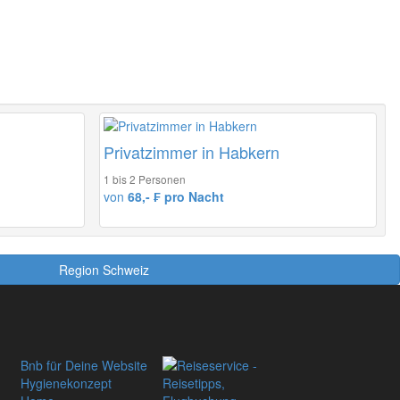
Privatzimmer in Habkern
1 bis 2 Personen
von
68,- ₣ pro Nacht
Region Schweiz
Bnb für Deine Website
Hygienekonzept