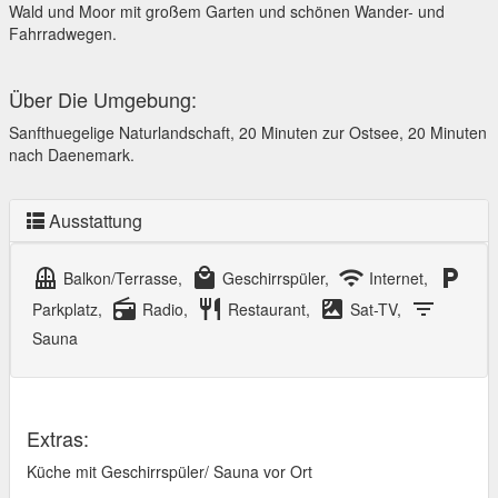
Wald und Moor mit großem Garten und schönen Wander- und
Fahrradwegen.
Über Die Umgebung:
Sanfthuegelige Naturlandschaft, 20 Minuten zur Ostsee, 20 Minuten
nach Daenemark.
Ausstattung
balcony
local_mall
wifi
local_parking
Balkon/Terrasse,
Geschirrspüler,
Internet,
radio
restaurant
satellite
filter_list
Parkplatz,
Radio,
Restaurant,
Sat-TV,
Sauna
Extras:
Küche mit Geschirrspüler/ Sauna vor Ort