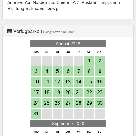
Anreise: Von Norden und Sueden A 7, Ausfahrt Tarp, dann
Richtung Satrup/Schleswig.
Verfügbarkeit
Belegt soweit bekannt
August 2026
Mo
Di
Mi
Do
Fr
Sa
So
1
2
3
4
5
6
7
8
9
10
11
12
13
14
15
16
17
18
19
20
21
22
23
24
25
26
27
28
29
30
31
September 2026
Mo
Di
Mi
Do
Fr
Sa
So