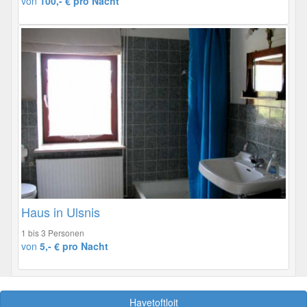
von
100,- € pro Nacht
Haus in Ulsnis
1 bis 3 Personen
von
5,- € pro Nacht
Havetoftloit