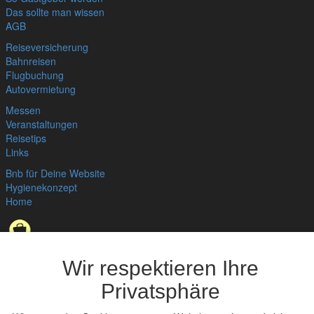
Das sollte man wissen
AGB
Reiseversicherung
Bahnreisen
Flugbuchung
Autovermietung
Messen
Veranstaltungen
Reisetips
Links
Bnb für Deine Website
Hygienekonzept
Home
Datenschutzerklärung
,
Impressum
© bedandbreakfast.de 2026
Wir respektieren Ihre
Privatsphäre