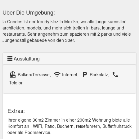
Über Die Umgebung:
la Condes ist der trendy kiez in Mexiko, wo alle junge kuenstler,
architekten, models, und mehr sich treffen in bars, lounge und
restaurants. Sehr angenehm zum spazieren mit 2 parks und viele
Jungendstill gebauede von den 30er.
Ausstattung
balcony
wifi
local_parking
local_phone
Balkon/Terrasse,
Internet,
Parkplatz,
Telefon
Extras:
Ihrer eigene 30m2 Zimmer in einer 200m2 Wohnung biete alle
Komfort an : WIFI, Patio, Buchern, reisefuhrern, Buffetfruhstuck
oder als Roomservice.