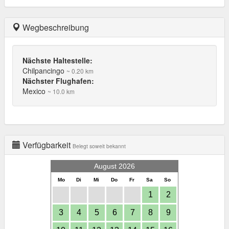
Wegbeschreibung
Nächste Haltestelle:
Chilpancingo
~ 0.20 km
Nächster Flughafen:
Mexico
~ 10.0 km
Verfügbarkeit
Belegt soweit bekannt
August 2026
Mo
Di
Mi
Do
Fr
Sa
So
1
2
3
4
5
6
7
8
9