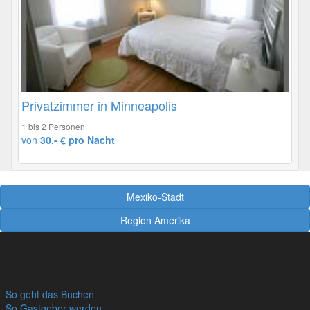
Privatzimmer in Minneapolis
1 bis 2 Personen
von
30,- € pro Nacht
Mexiko-Stadt
Region Amerika
So geht das Buchen
So Gastgeber werden