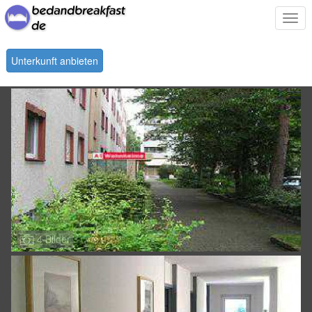
Togg
navi
Unterkunft anbieten
4 Bilder