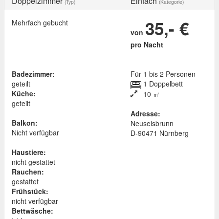
Doppelzimmer
Einfach
(Typ)
(Kategorie)
35,- €
Mehrfach gebucht
von
pro Nacht
Badezimmer:
Für 1 bis 2 Personen
geteilt
1 Doppelbett
Küche:
10 ㎡
geteilt
Adresse:
Balkon:
Neuselsbrunn
Nicht verfügbar
D
-
90471
Nürnberg
Haustiere:
nicht gestattet
Rauchen:
gestattet
Frühstück:
nicht verfügbar
Bettwäsche: