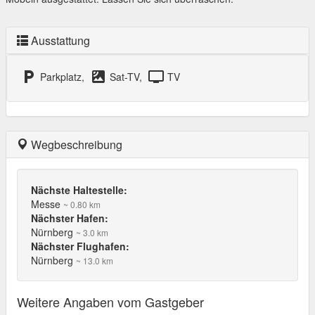
Ausstattung
local_parking
satellite
tv
Parkplatz,
Sat-TV,
TV
Wegbeschreibung
Nächste Haltestelle:
Messe
~ 0.80 km
Nächster Hafen:
Nürnberg
~ 3.0 km
Nächster Flughafen:
Nürnberg
~ 13.0 km
Weitere Angaben vom Gastgeber