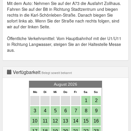
Mit dem Auto: Nehmen Sie auf der A73 die Ausfahrt Zollhaus.
Fahren Sie auf der B8 in Richtung Stadtzentrum und biegen
rechts in die Karl-Schönleben-Straße. Danach biegen Sie
sofort links ab. Wenn Sie der Straße nach rechts folgen, sind
wir auf der linken Seite.
Öffentliche Verkehrsmittel: Vom Hauptbahnhof mit der U1/U11
in Richtung Langwasser, steigen Sie an der Haltestelle Messe
aus.
Verfügbarkeit
Belegt soweit bekannt
August 2026
Mo
Di
Mi
Do
Fr
Sa
So
1
2
3
4
5
6
7
8
9
10
11
12
13
14
15
16