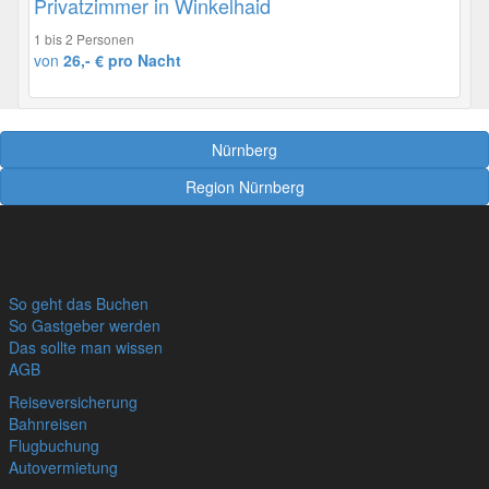
Privatzimmer in Winkelhaid
1 bis 2 Personen
von
26,- € pro Nacht
Nürnberg
Region Nürnberg
So geht das Buchen
So Gastgeber werden
Das sollte man wissen
AGB
Reiseversicherung
Bahnreisen
Flugbuchung
Autovermietung