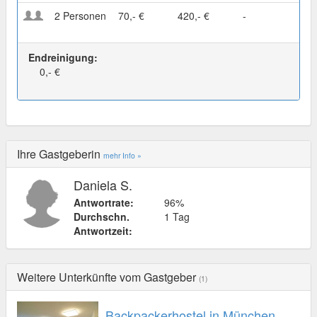
2 Personen
70,- €
420,- €
-
Endreinigung:
0,- €
Ihre Gastgeberin
mehr Info »
Daniela S.
Antwortrate:
96%
Durchschn.
1 Tag
Antwortzeit:
Weitere Unterkünfte vom Gastgeber
(1)
Backpackerhostel in München