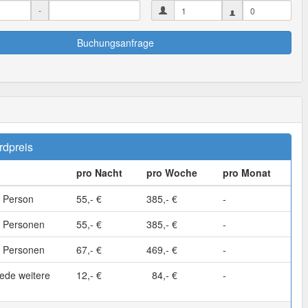
-
Buchungsanfrage
rdpreis
pro Nacht
pro Woche
pro Monat
 Person
55,- €
385,- €
-
 Personen
55,- €
385,- €
-
 Personen
67,- €
469,- €
-
ede weitere
12,- €
84,- €
-