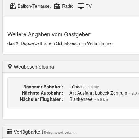
balcony
radio
tv
Balkon/Terrasse,
Radio,
TV
Weitere Angaben vom Gastgeber:
das 2. Doppelbett ist ein Schlafcouch im Wohnzimmer
Wegbeschreibung
Nächster Bahnhof:
Lübeck
~ 1.0 km
Nächste Autobahn:
A1; Ausfahrt Lübeck Zentrum
~ 2.0
Nächster Flughafen:
Blankensee
~ 5.0 km
Verfügbarkeit
Belegt soweit bekannt