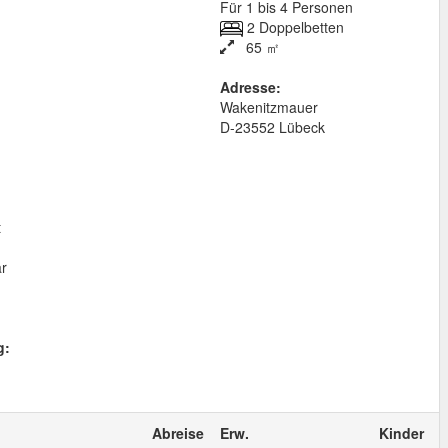
Für 1 bis 4 Personen
2 Doppelbetten
65 ㎡
Adresse:
Wakenitzmauer
D
-
23552
Lübeck
t
ar
g:
Abreise
Erw.
Kinder