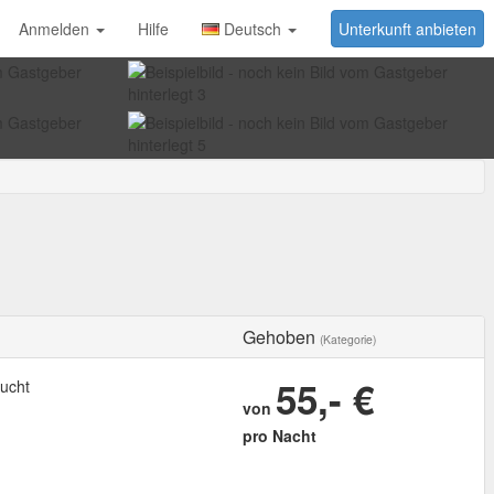
Anmelden
Hilfe
Deutsch
Unterkunft anbieten
Gehoben
(Kategorie)
55,- €
ucht
von
pro Nacht