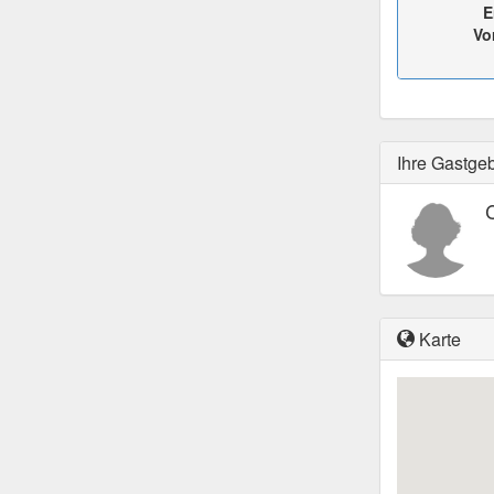
E
Vo
Ihre Gastge
C
Karte