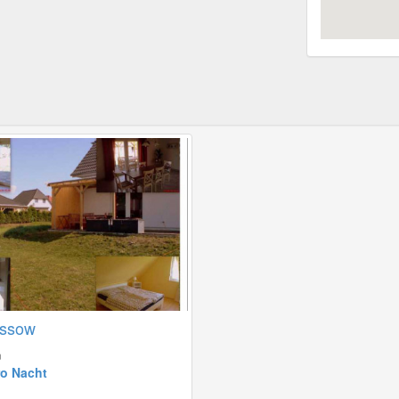
assow
n
ro Nacht