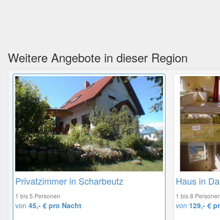
Weitere Angebote in dieser Region
Privatzimmer in Scharbeutz
Haus in D
1 bis 5 Personen
1 bis 8 Persone
von
45,- € pro Nacht
von
129,- € p