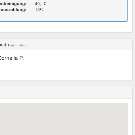
ndreinigung:
40,- €
rauszahlung:
15%
berin
mehr Info »
ornelia P.