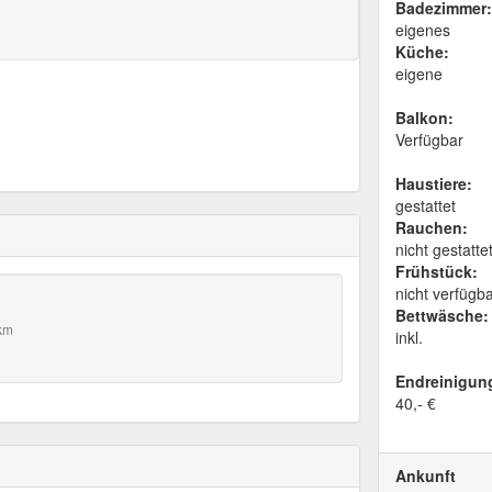
Badezimmer:
eigenes
Küche:
eigene
Balkon:
Verfügbar
Haustiere:
gestattet
Rauchen:
nicht gestatte
Frühstück:
nicht verfügb
Bettwäsche:
 km
inkl.
Endreinigun
40,- €
Ankunft