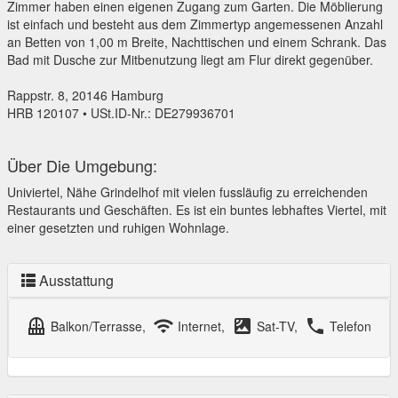
Zimmer haben einen eigenen Zugang zum Garten. Die Möblierung
ist einfach und besteht aus dem Zimmertyp angemessenen Anzahl
an Betten von 1,00 m Breite, Nachttischen und einem Schrank. Das
Bad mit Dusche zur Mitbenutzung liegt am Flur direkt gegenüber.
Rappstr. 8, 20146 Hamburg
HRB 120107 • USt.ID-Nr.: DE279936701
Über Die Umgebung:
Univiertel, Nähe Grindelhof mit vielen fussläufig zu erreichenden
Restaurants und Geschäften. Es ist ein buntes lebhaftes Viertel, mit
einer gesetzten und ruhigen Wohnlage.
Ausstattung
balcony
wifi
satellite
local_phone
Balkon/Terrasse,
Internet,
Sat-TV,
Telefon