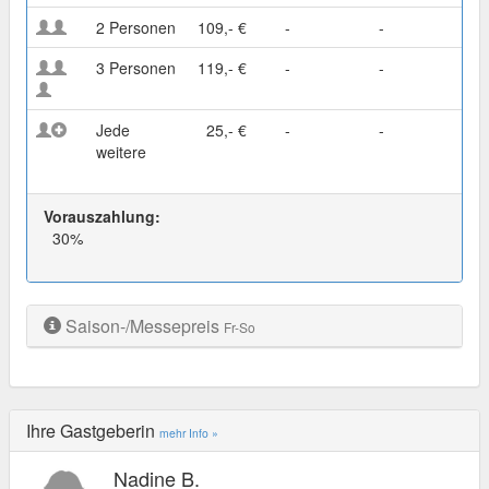
2 Personen
109,- €
-
-
3 Personen
119,- €
-
-
Jede
25,- €
-
-
weitere
Vorauszahlung:
30%
Saison-/Messepreis
Fr-So
Ihre Gastgeberin
mehr Info »
Nadine B.